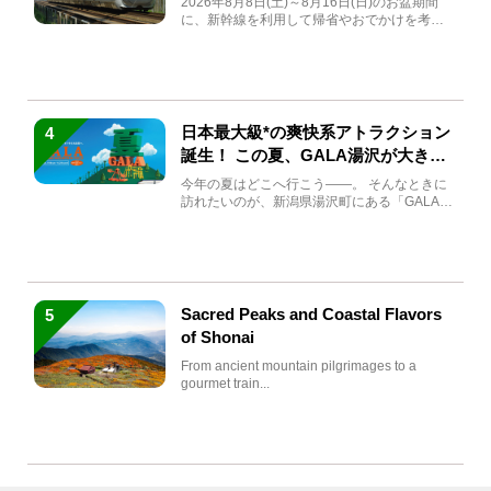
2026年8月8日(土)～8月16日(日)のお盆期間
に、新幹線を利用して帰省やおでかけを考え
ている方もい...
日本最大級*の爽快系アトラクション
4
誕生！ この夏、GALA湯沢が大きく
生まれ変わる
今年の夏はどこへ行こう――。 そんなときに
訪れたいのが、新潟県湯沢町にある「GALA湯
沢」。2026年...
Sacred Peaks and Coastal Flavors
5
of Shonai
From ancient mountain pilgrimages to a
gourmet train...