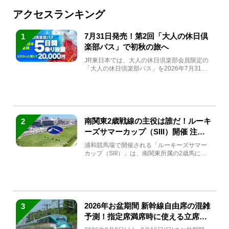
アクセスランキング
7月31日発売！第2回「大人の休日倶
1
楽部パス」で初秋の旅へ
JR東日本では、大人の休日倶楽部会員限定の
「大人の休日倶楽部パス」を2026年7月31日
(金)～9月7日...
南関東2歳戦線の主役は誰だ！ルーキ
2
ーズサマーカップ（SIII）開催 注目
馬と見どころをチェック
浦和競馬場で開催される「ルーキーズサマー
カップ（SIII）」は、南関東所属の2歳馬によ
る注目の重賞競走（...
2026年お盆期間 新幹線自由席の混雑
3
予測！指定席満席時に使える立席特
急券も解説