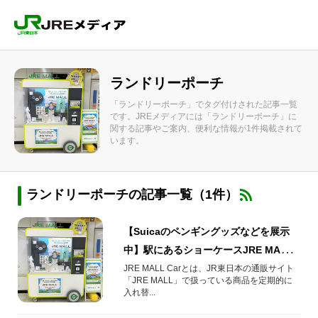
ランドリーポーチ
「ランドリーポーチ」でタグ付けされた記事一覧
です。JREメディアには「ランドリーポーチ」に
関する記事やご案内、便利な情報が1件掲載されて
います。
ランドリーポーチの記事一覧（1件）
【Suicaのペンギングッズなどを展示
中】駅にあるショーケースJRE MALL
Carの展示が入れ替わりました！
JRE MALL Carとは、JR東日本の通販サイト
「JRE MALL」で扱っている商品を定期的に
入れ替...