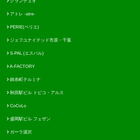
グランデュオ
アトレ -atre-
PERIE(ペリエ)
ジェフユナイテッド市原・千葉
S-PAL (エスパル)
A-FACTORY
錦糸町テルミナ
秋田駅ビル トピコ・アルス
CoCoLo
盛岡駅ビル フェザン
ガーラ湯沢