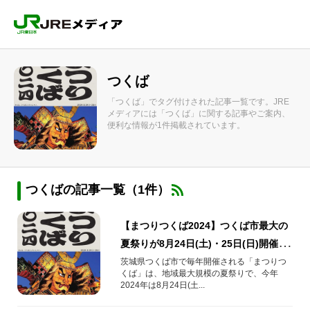
つくば
「つくば」でタグ付けされた記事一覧です。JRE
メディアには「つくば」に関する記事やご案内、
便利な情報が1件掲載されています。
つくばの記事一覧（1件）
【まつりつくば2024】つくば市最大の
夏祭りが8月24日(土)・25日(日)開催！
歴史・ねぶたパレード・アクセス情報
茨城県つくば市で毎年開催される「まつりつ
くば」は、地域最大規模の夏祭りで、今年
まとめ
2024年は8月24日(土...