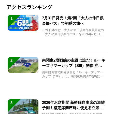
アクセスランキング
7月31日発売！第2回「大人の休日倶
1
楽部パス」で初秋の旅へ
JR東日本では、大人の休日倶楽部会員限定の
「大人の休日倶楽部パス」を2026年7月31日
(金)～9月7日...
南関東2歳戦線の主役は誰だ！ルーキ
2
ーズサマーカップ（SIII）開催 注目
馬と見どころをチェック
浦和競馬場で開催される「ルーキーズサマー
カップ（SIII）」は、南関東所属の2歳馬によ
る注目の重賞競走（...
2026年お盆期間 新幹線自由席の混雑
3
予測！指定席満席時に使える立席特
急券も解説