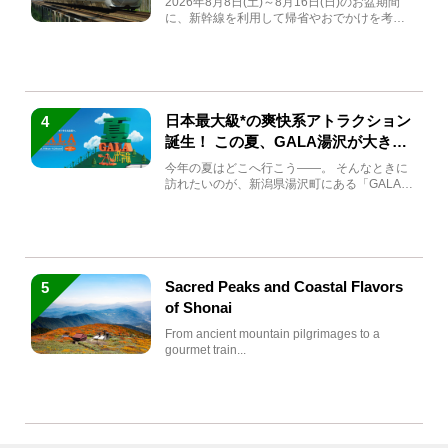
2026年8月8日(土)～8月16日(日)のお盆期間
に、新幹線を利用して帰省やおでかけを考え
ている方もい...
日本最大級*の爽快系アトラクション
4
誕生！ この夏、GALA湯沢が大きく
生まれ変わる
今年の夏はどこへ行こう――。 そんなときに
訪れたいのが、新潟県湯沢町にある「GALA湯
沢」。2026年...
Sacred Peaks and Coastal Flavors
5
of Shonai
From ancient mountain pilgrimages to a
gourmet train...