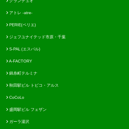
グランデュオ
アトレ -atre-
PERIE(ペリエ)
ジェフユナイテッド市原・千葉
S-PAL (エスパル)
A-FACTORY
錦糸町テルミナ
秋田駅ビル トピコ・アルス
CoCoLo
盛岡駅ビル フェザン
ガーラ湯沢