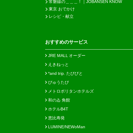
常磐線の＿＿＿！｜JOBANSEN KNOW
東京 おでかけ
レシピ・献立
おすすめのサービス
JRE MALL オーダー
えきねっと
*and trip. たびびと
びゅうたび
メトロポリタンホテルズ
和のゐ 角館
ホテルB4T
恵比寿発
LUMINE/NEWoMan