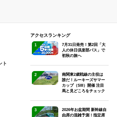
アクセスランキング
7月31日発売！第2回「大
1
人の休日倶楽部パス」で
初秋の旅へ
ント
南関東2歳戦線の主役は
2
誰だ！ルーキーズサマー
カップ（SIII）開催 注目
馬と見どころをチェック
2026年お盆期間 新幹線自
3
由席の混雑予測！指定席