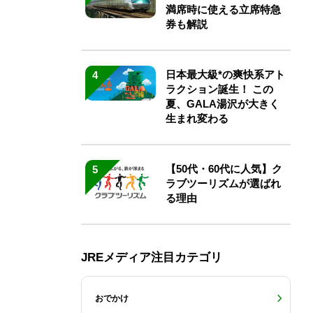
満席時に使える立席特急
券も解説
日本最大級*の爽快系アト
4
ラクション誕生！ この
夏、GALA湯沢が大きく
生まれ変わる
【50代・60代に人気】ク
5
ラブツーリズムが選ばれ
る理由
JREメディア注目カテゴリ
おでかけ