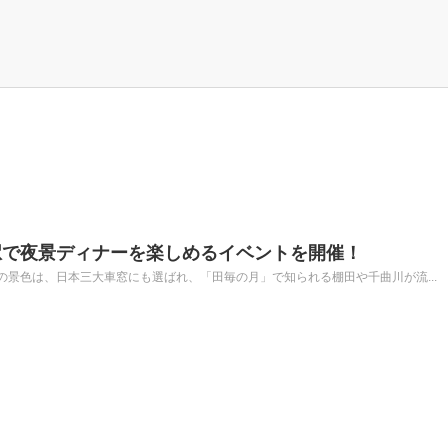
駅で夜景ディナーを楽しめるイベントを開催！
景色は、日本三大車窓にも選ばれ、「田毎の月」で知られる棚田や千曲川が流...