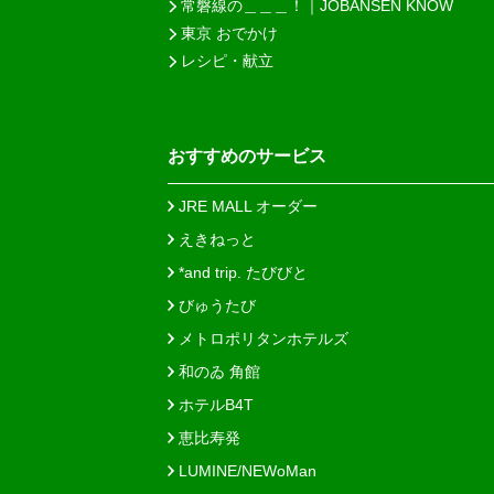
常磐線の＿＿＿！｜JOBANSEN KNOW
東京 おでかけ
レシピ・献立
おすすめのサービス
JRE MALL オーダー
えきねっと
*and trip. たびびと
びゅうたび
メトロポリタンホテルズ
和のゐ 角館
ホテルB4T
恵比寿発
LUMINE/NEWoMan