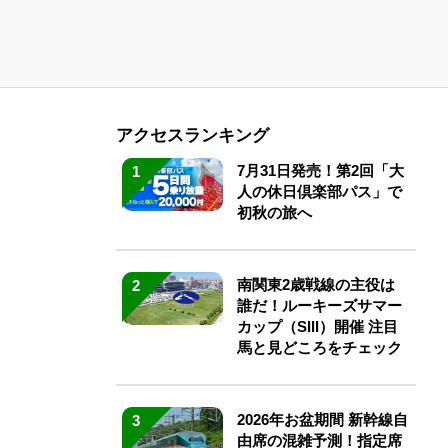
アクセスランキング
7月31日発売！第2回「大
1
人の休日倶楽部パス」で
初秋の旅へ
南関東2歳戦線の主役は
2
誰だ！ルーキーズサマー
カップ（SIII）開催 注目
馬と見どころをチェック
2026年お盆期間 新幹線自
3
由席の混雑予測！指定席