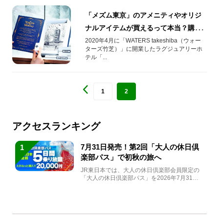
「メズム東京」のアメニティやオリジ
ナルアイテムが買えるって本当？購入
方法を紹介！
2020年4月に「WATERS takeshiba（ウォー
ターズ竹芝）」に開業したラグジュアリーホ
テル「...
1
2
アクセスランキング
7月31日発売！第2回「大人の休日倶
1
楽部パス」で初秋の旅へ
JR東日本では、大人の休日倶楽部会員限定の
「大人の休日倶楽部パス」を2026年7月31日
(金)～9月7日...