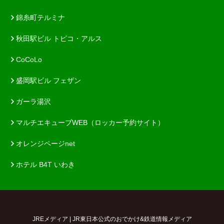
錦糸町テルミナ
秋田駅ビル トピコ・アルス
CoCoLo
盛岡駅ビル フェザン
ガーラ湯沢
マルチエキューブWEB（ロッカー予約サイト）
オレンジページnet
ホテル B4T いわき
JREメディア | JR東日本公式のおでかけ&鉄道情報メディア