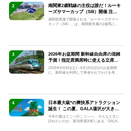
南関東2歳戦線の主役は誰だ！ルーキ
2
ーズサマーカップ（SIII）開催 注目
馬と見どころをチェック
浦和競馬場で開催される「ルーキーズサマー
カップ（SIII）」は、南関東所属の2歳馬によ
る注目の重賞競走（...
2026年お盆期間 新幹線自由席の混雑
3
予測！指定席満席時に使える立席特
急券も解説
2026年8月8日(土)～8月16日(日)のお盆期間
に、新幹線を利用して帰省やおでかけを考え
ている方もい...
日本最大級*の爽快系アトラクション
4
誕生！ この夏、GALA湯沢が大きく
生まれ変わる
今年の夏はどこへ行こう――。 そんなときに
訪れたいのが、新潟県湯沢町にある「GALA湯
沢」。2026年...