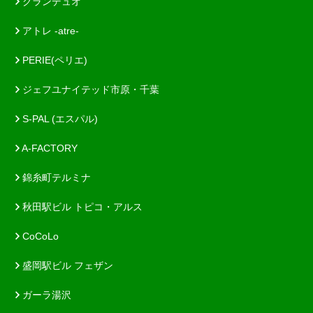
グランデュオ
アトレ -atre-
PERIE(ペリエ)
ジェフユナイテッド市原・千葉
S-PAL (エスパル)
A-FACTORY
錦糸町テルミナ
秋田駅ビル トピコ・アルス
CoCoLo
盛岡駅ビル フェザン
ガーラ湯沢