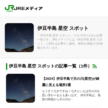
伊豆半島 星空 スポット
「伊豆半島 星空 スポット」でタグ付けされた記事
一覧です。JREメディアには「伊豆半島 星空 スポ
ット」に関する記事やご案内、便利な情報が1件掲
載されています。
伊豆半島 星空 スポットの記事一覧（1件）
【2024】伊豆半島で天の川(星空)が綺
麗に見える場所3選
もうすぐ七夕ですね！七夕といえば天の川を
思い浮かべる人も多いはず。 伊豆半島は、地
形の関係から天の川が...