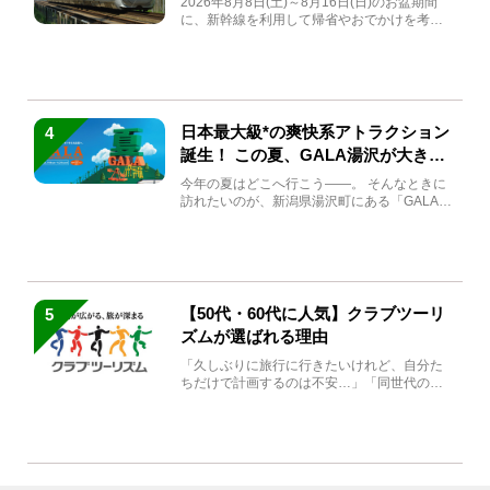
2026年8月8日(土)～8月16日(日)のお盆期間
に、新幹線を利用して帰省やおでかけを考え
ている方もい...
日本最大級*の爽快系アトラクション
4
誕生！ この夏、GALA湯沢が大きく
生まれ変わる
今年の夏はどこへ行こう――。 そんなときに
訪れたいのが、新潟県湯沢町にある「GALA湯
沢」。2026年...
【50代・60代に人気】クラブツーリ
5
ズムが選ばれる理由
「久しぶりに旅行に行きたいけれど、自分た
ちだけで計画するのは不安…」「同世代の方
と気兼ねなく楽しみたい」...