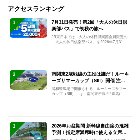
アクセスランキング
7月31日発売！第2回「大人の休日倶
1
楽部パス」で初秋の旅へ
JR東日本では、大人の休日倶楽部会員限定の
「大人の休日倶楽部パス」を2026年7月31日
(金)～9月7日...
南関東2歳戦線の主役は誰だ！ルーキ
2
ーズサマーカップ（SIII）開催 注目
馬と見どころをチェック
浦和競馬場で開催される「ルーキーズサマー
カップ（SIII）」は、南関東所属の2歳馬によ
る注目の重賞競走（...
2026年お盆期間 新幹線自由席の混雑
3
予測！指定席満席時に使える立席特
急券も解説