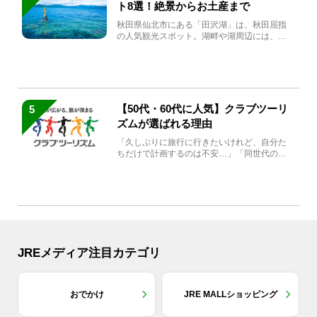
ト8選！絶景からお土産まで
秋田県仙北市にある「田沢湖」は、秋田屈指
の人気観光スポット。湖畔や湖周辺には、田
沢湖の魅力を堪能できる名...
【50代・60代に人気】クラブツーリ
5
ズムが選ばれる理由
「久しぶりに旅行に行きたいけれど、自分た
ちだけで計画するのは不安…」「同世代の方
と気兼ねなく楽しみたい」...
JREメディア注目カテゴリ
おでかけ
JRE MALLショッピング