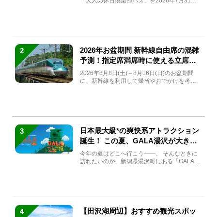
「大人の休日倶楽部パス」を2026年7月31日
(金)～9月7日...
2026年お盆期間 新幹線自由席の混雑
2
予測！指定席満席時に使える立席特
急券も解説
2026年8月8日(土)～8月16日(日)のお盆期間
に、新幹線を利用して帰省やおでかけを考え
ている方もい...
日本最大級*の爽快系アトラクション
3
誕生！ この夏、GALA湯沢が大きく
生まれ変わる
今年の夏はどこへ行こう――。 そんなときに
訪れたいのが、新潟県湯沢町にある「GALA湯
沢」。2026年...
【田沢湖周辺】おすすめ観光スポッ
4