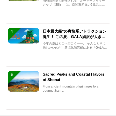
浦和競馬場で開催される「ルーキーズサマー
カップ（SIII）」は、南関東所属の2歳馬によ
る注目の重賞競走（...
日本最大級*の爽快系アトラクション
4
誕生！ この夏、GALA湯沢が大きく
生まれ変わる
今年の夏はどこへ行こう――。 そんなときに
訪れたいのが、新潟県湯沢町にある「GALA湯
沢」。2026年...
Sacred Peaks and Coastal Flavors
5
of Shonai
From ancient mountain pilgrimages to a
gourmet train...