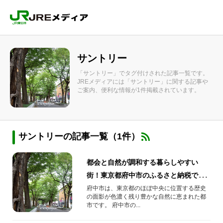
サントリー
「サントリー」でタグ付けされた記事一覧です。
JREメディアには「サントリー」に関する記事や
ご案内、便利な情報が1件掲載されています。
サントリーの記事一覧（1件）
都会と自然が調和する暮らしやすい
街！東京都府中市のふるさと納税で人
気の返礼品をご紹介‼
府中市は、東京都のほぼ中央に位置する歴史
の面影が色濃く残り豊かな自然に恵まれた都
市です。 府中市の...