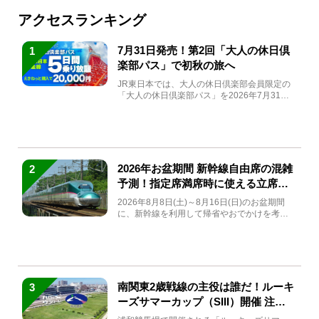
アクセスランキング
7月31日発売！第2回「大人の休日倶
1
楽部パス」で初秋の旅へ
JR東日本では、大人の休日倶楽部会員限定の
「大人の休日倶楽部パス」を2026年7月31日
(金)～9月7日...
2026年お盆期間 新幹線自由席の混雑
2
予測！指定席満席時に使える立席特
急券も解説
2026年8月8日(土)～8月16日(日)のお盆期間
に、新幹線を利用して帰省やおでかけを考え
ている方もい...
南関東2歳戦線の主役は誰だ！ルーキ
3
ーズサマーカップ（SIII）開催 注目
馬と見どころをチェック