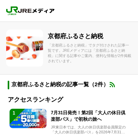
京都府ふるさと納税
「京都府ふるさと納税」でタグ付けされた記事一
覧です。JREメディアには「京都府ふるさと納
税」に関する記事やご案内、便利な情報が2件掲載
されています。
京都府ふるさと納税の記事一覧（2件）
アクセスランキング
7月31日発売！第2回「大人の休日倶
1
楽部パス」で初秋の旅へ
JR東日本では、大人の休日倶楽部会員限定の
「大人の休日倶楽部パス」を2026年7月31日
(金)～9月7日...