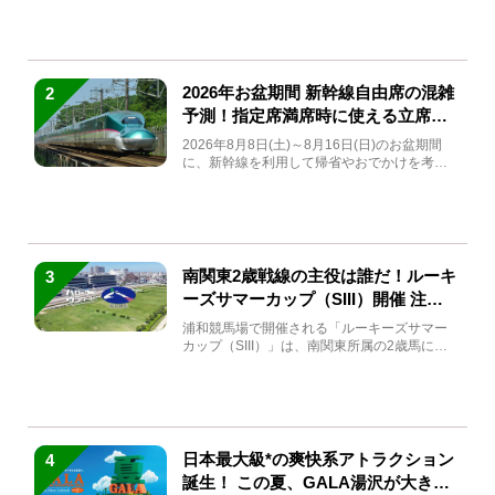
2026年お盆期間 新幹線自由席の混雑
2
予測！指定席満席時に使える立席特
急券も解説
2026年8月8日(土)～8月16日(日)のお盆期間
に、新幹線を利用して帰省やおでかけを考え
ている方もい...
南関東2歳戦線の主役は誰だ！ルーキ
3
ーズサマーカップ（SIII）開催 注目
馬と見どころをチェック
浦和競馬場で開催される「ルーキーズサマー
カップ（SIII）」は、南関東所属の2歳馬によ
る注目の重賞競走（...
日本最大級*の爽快系アトラクション
4
誕生！ この夏、GALA湯沢が大きく