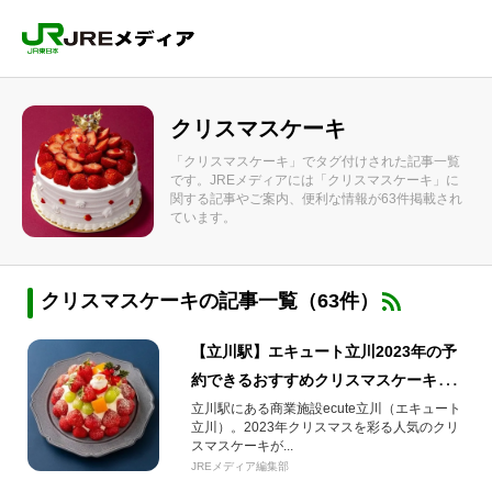
クリスマスケーキ
「クリスマスケーキ」でタグ付けされた記事一覧
です。JREメディアには「クリスマスケーキ」に
関する記事やご案内、便利な情報が63件掲載され
ています。
クリスマスケーキの記事一覧（63件）
【立川駅】エキュート立川2023年の予
約できるおすすめクリスマスケーキを
ご紹介！
立川駅にある商業施設ecute立川（エキュート
立川）。2023年クリスマスを彩る人気のクリ
スマスケーキが...
JREメディア編集部