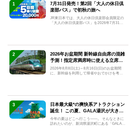
7月31日発売！第2回「大人の休日倶
1
楽部パス」で初秋の旅へ
JR東日本では、大人の休日倶楽部会員限定の
「大人の休日倶楽部パス」を2026年7月31日
(金)～9月7日...
2026年お盆期間 新幹線自由席の混雑
2
予測！指定席満席時に使える立席特
急券も解説
2026年8月8日(土)～8月16日(日)のお盆期間
に、新幹線を利用して帰省やおでかけを考え
ている方もい...
日本最大級*の爽快系アトラクション
3
誕生！ この夏、GALA湯沢が大きく
生まれ変わる
今年の夏はどこへ行こう――。 そんなときに
訪れたいのが、新潟県湯沢町にある「GALA湯
沢」。2026年...