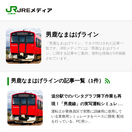
男鹿なまはげライン
「男鹿なまはげライン」でタグ付けされた記事一
覧です。JREメディアには「男鹿なまはげライ
ン」に関する記事やご案内、便利な情報が1件掲載
されています。
男鹿なまはげラインの記事一覧（1件）
追分駅でのパンタグラフ降下作業も再
現！「男鹿線」の実写運転シミュレー
タが2024年4月23日(火)配信開始
運転士が乗務員区で実際に訓練用に使用して
いる業務用シミュレータをベースに開発･配信
を行っている、PC用シ...