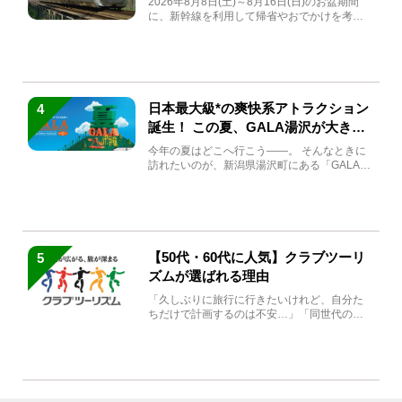
2026年8月8日(土)～8月16日(日)のお盆期間
に、新幹線を利用して帰省やおでかけを考え
ている方もい...
日本最大級*の爽快系アトラクション
4
誕生！ この夏、GALA湯沢が大きく
生まれ変わる
今年の夏はどこへ行こう――。 そんなときに
訪れたいのが、新潟県湯沢町にある「GALA湯
沢」。2026年...
【50代・60代に人気】クラブツーリ
5
ズムが選ばれる理由
「久しぶりに旅行に行きたいけれど、自分た
ちだけで計画するのは不安…」「同世代の方
と気兼ねなく楽しみたい」...