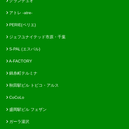
グランデュオ
アトレ -atre-
PERIE(ペリエ)
ジェフユナイテッド市原・千葉
S-PAL (エスパル)
A-FACTORY
錦糸町テルミナ
秋田駅ビル トピコ・アルス
CoCoLo
盛岡駅ビル フェザン
ガーラ湯沢