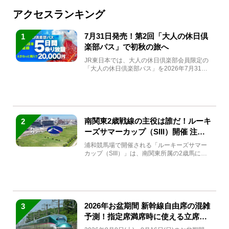
アクセスランキング
7月31日発売！第2回「大人の休日倶
1
楽部パス」で初秋の旅へ
JR東日本では、大人の休日倶楽部会員限定の
「大人の休日倶楽部パス」を2026年7月31日
(金)～9月7日...
南関東2歳戦線の主役は誰だ！ルーキ
2
ーズサマーカップ（SIII）開催 注目
馬と見どころをチェック
浦和競馬場で開催される「ルーキーズサマー
カップ（SIII）」は、南関東所属の2歳馬によ
る注目の重賞競走（...
2026年お盆期間 新幹線自由席の混雑
3
予測！指定席満席時に使える立席特
急券も解説