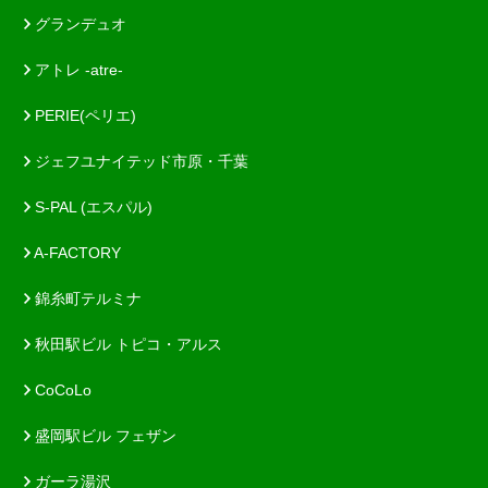
グランデュオ
アトレ -atre-
PERIE(ペリエ)
ジェフユナイテッド市原・千葉
S-PAL (エスパル)
A-FACTORY
錦糸町テルミナ
秋田駅ビル トピコ・アルス
CoCoLo
盛岡駅ビル フェザン
ガーラ湯沢