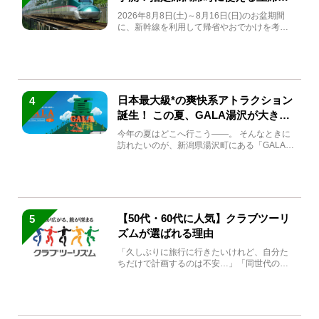
急券も解説
2026年8月8日(土)～8月16日(日)のお盆期間
に、新幹線を利用して帰省やおでかけを考え
ている方もい...
日本最大級*の爽快系アトラクション
4
誕生！ この夏、GALA湯沢が大きく
生まれ変わる
今年の夏はどこへ行こう――。 そんなときに
訪れたいのが、新潟県湯沢町にある「GALA湯
沢」。2026年...
【50代・60代に人気】クラブツーリ
5
ズムが選ばれる理由
「久しぶりに旅行に行きたいけれど、自分た
ちだけで計画するのは不安…」「同世代の方
と気兼ねなく楽しみたい」...