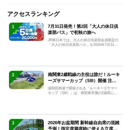
アクセスランキング
7月31日発売！第2回「大人の休日倶
1
楽部パス」で初秋の旅へ
JR東日本では、大人の休日倶楽部会員限定の
「大人の休日倶楽部パス」を2026年7月31日
(金)～9月7日...
南関東2歳戦線の主役は誰だ！ルーキ
2
ーズサマーカップ（SIII）開催 注目
馬と見どころをチェック
浦和競馬場で開催される「ルーキーズサマー
カップ（SIII）」は、南関東所属の2歳馬によ
る注目の重賞競走（...
2026年お盆期間 新幹線自由席の混雑
3
予測！指定席満席時に使える立席特