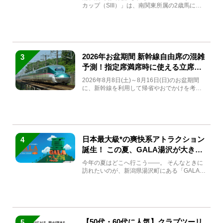
カップ（SIII）」は、南関東所属の2歳馬によ
る注目の重賞競走（...
2026年お盆期間 新幹線自由席の混雑
3
予測！指定席満席時に使える立席特
急券も解説
2026年8月8日(土)～8月16日(日)のお盆期間
に、新幹線を利用して帰省やおでかけを考え
ている方もい...
日本最大級*の爽快系アトラクション
4
誕生！ この夏、GALA湯沢が大きく
生まれ変わる
今年の夏はどこへ行こう――。 そんなときに
訪れたいのが、新潟県湯沢町にある「GALA湯
沢」。2026年...
【50代・60代に人気】クラブツーリ
5