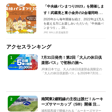
「中央線パンまつり2023」を開催しま
す！武蔵境と東小金井の2会場同時開
催！
2020年から毎年開催を続け、2022年は1万人
を超える方にお楽しみいただいた「中央線パ
ンまつり」。20...
JRE MALL鉄道編集部
アクセスランキング
7月31日発売！第2回「大人の休日倶
1
楽部パス」で初秋の旅へ
JR東日本では、大人の休日倶楽部会員限定の
「大人の休日倶楽部パス」を2026年7月31日
(金)～9月7日...
南関東2歳戦線の主役は誰だ！ルーキ
2
ーズサマーカップ（SIII）開催 注目
馬と見どころをチェック
浦和競馬場で開催される「ルーキーズサマー