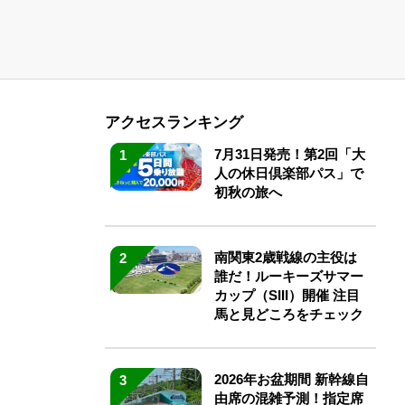
アクセスランキング
7月31日発売！第2回「大
1
人の休日倶楽部パス」で
初秋の旅へ
南関東2歳戦線の主役は
2
誰だ！ルーキーズサマー
カップ（SIII）開催 注目
馬と見どころをチェック
2026年お盆期間 新幹線自
3
由席の混雑予測！指定席