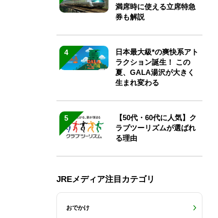
満席時に使える立席特急
券も解説
日本最大級*の爽快系アト
4
ラクション誕生！ この
夏、GALA湯沢が大きく
生まれ変わる
【50代・60代に人気】ク
5
ラブツーリズムが選ばれ
る理由
JREメディア注目カテゴリ
おでかけ