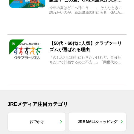
生まれ変わる
今年の夏はどこへ行こう――。 そんなときに
訪れたいのが、新潟県湯沢町にある「GALA湯
沢」。2026年...
【50代・60代に人気】クラブツーリ
5
ズムが選ばれる理由
「久しぶりに旅行に行きたいけれど、自分た
ちだけで計画するのは不安…」「同世代の方
と気兼ねなく楽しみたい」...
JREメディア注目カテゴリ
おでかけ
JRE MALLショッピング