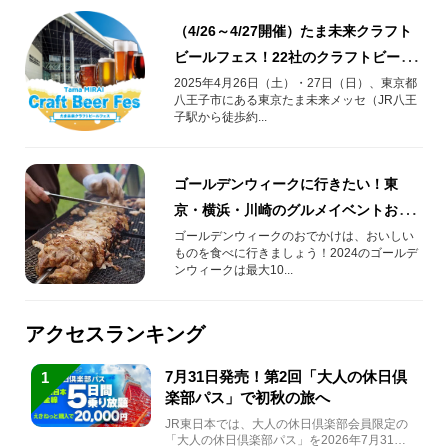
（4/26～4/27開催）たま未来クラフト
ビールフェス！22社のクラフトビール
が八王子に集結！
2025年4月26日（土）・27日（日）、東京都
八王子市にある東京たま未来メッセ（JR八王
子駅から徒歩約...
ゴールデンウィークに行きたい！東
京・横浜・川崎のグルメイベントおす
すめ5選！肉フェス®やビールフェスな
ゴールデンウィークのおでかけは、おいしい
ものを食べに行きましょう！2024のゴールデ
ど
ンウィークは最大10...
アクセスランキング
7月31日発売！第2回「大人の休日倶
1
楽部パス」で初秋の旅へ
JR東日本では、大人の休日倶楽部会員限定の
「大人の休日倶楽部パス」を2026年7月31日