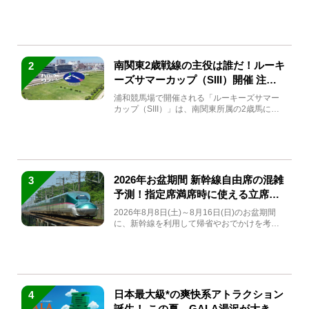
(金)～9月7日...
南関東2歳戦線の主役は誰だ！ルーキ
2
ーズサマーカップ（SIII）開催 注目
馬と見どころをチェック
浦和競馬場で開催される「ルーキーズサマー
カップ（SIII）」は、南関東所属の2歳馬によ
る注目の重賞競走（...
2026年お盆期間 新幹線自由席の混雑
3
予測！指定席満席時に使える立席特
急券も解説
2026年8月8日(土)～8月16日(日)のお盆期間
に、新幹線を利用して帰省やおでかけを考え
ている方もい...
日本最大級*の爽快系アトラクション
4
誕生！ この夏、GALA湯沢が大きく