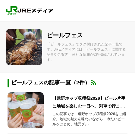
ビールフェス
「ビールフェス」でタグ付けされた記事一覧で
す。JREメディアには「ビールフェス」に関する
記事やご案内、便利な情報が2件掲載されていま
す。
ビールフェスの記事一覧（2件）
【遠野ホップ収穫祭2026】ビール片手
に地域を楽しむ一日へ。列車で行こう
ビールフェス
この記事では、遠野ホップ収穫祭2026をご紹
介。地域の魅力を味わいながら、冷たいビー
ルをはじめ、地元グル...