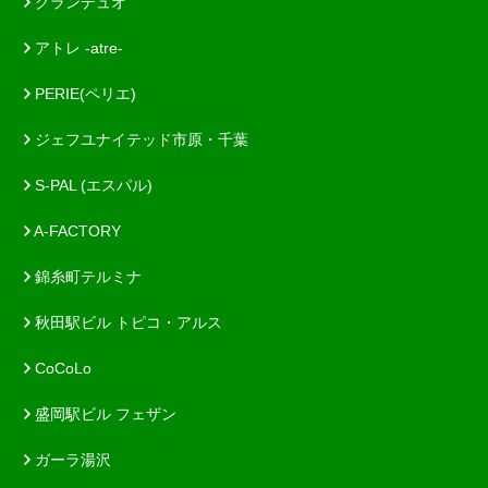
グランデュオ
アトレ -atre-
PERIE(ペリエ)
ジェフユナイテッド市原・千葉
S-PAL (エスパル)
A-FACTORY
錦糸町テルミナ
秋田駅ビル トピコ・アルス
CoCoLo
盛岡駅ビル フェザン
ガーラ湯沢