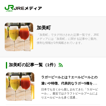
加美町
「加美町」でタグ付けされた記事一覧です。JRE
メディアには「加美町」に関する記事やご案内、
便利な情報が1件掲載されています。
加美町の記事一覧（1件）
ラガービールとは？エールビールとの
違いや特徴、代表的なラガー5種を解説
します！
日本でも古くから親しまれてきた「ラガービ
ール」。最近ではクラフトビールブームによ
りエールビールも多く流通...