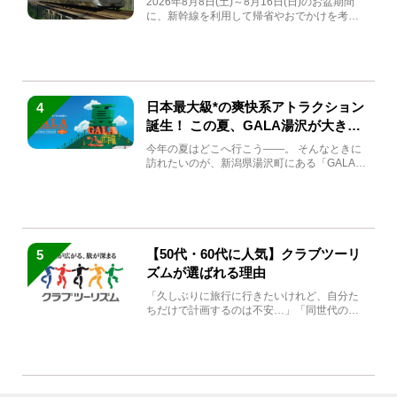
2026年8月8日(土)～8月16日(日)のお盆期間
に、新幹線を利用して帰省やおでかけを考え
ている方もい...
日本最大級*の爽快系アトラクション
4
誕生！ この夏、GALA湯沢が大きく
生まれ変わる
今年の夏はどこへ行こう――。 そんなときに
訪れたいのが、新潟県湯沢町にある「GALA湯
沢」。2026年...
【50代・60代に人気】クラブツーリ
5
ズムが選ばれる理由
「久しぶりに旅行に行きたいけれど、自分た
ちだけで計画するのは不安…」「同世代の方
と気兼ねなく楽しみたい」...