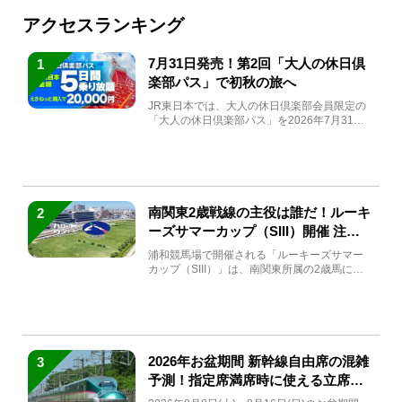
アクセスランキング
7月31日発売！第2回「大人の休日倶
1
楽部パス」で初秋の旅へ
JR東日本では、大人の休日倶楽部会員限定の
「大人の休日倶楽部パス」を2026年7月31日
(金)～9月7日...
南関東2歳戦線の主役は誰だ！ルーキ
2
ーズサマーカップ（SIII）開催 注目
馬と見どころをチェック
浦和競馬場で開催される「ルーキーズサマー
カップ（SIII）」は、南関東所属の2歳馬によ
る注目の重賞競走（...
2026年お盆期間 新幹線自由席の混雑
3
予測！指定席満席時に使える立席特
急券も解説