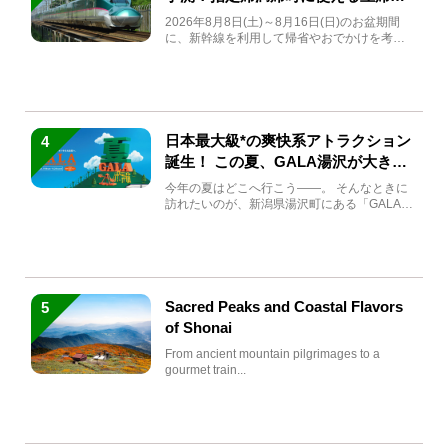
急券も解説
2026年8月8日(土)～8月16日(日)のお盆期間
に、新幹線を利用して帰省やおでかけを考え
ている方もい...
日本最大級*の爽快系アトラクション
4
誕生！ この夏、GALA湯沢が大きく
生まれ変わる
今年の夏はどこへ行こう――。 そんなときに
訪れたいのが、新潟県湯沢町にある「GALA湯
沢」。2026年...
Sacred Peaks and Coastal Flavors
5
of Shonai
From ancient mountain pilgrimages to a
gourmet train...