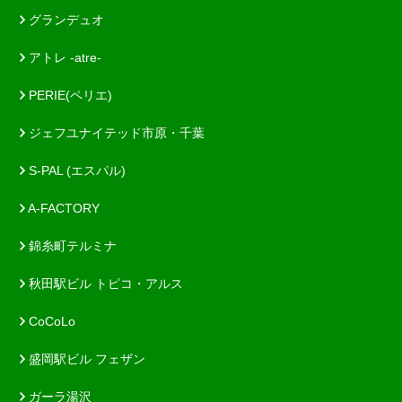
グランデュオ
アトレ -atre-
PERIE(ペリエ)
ジェフユナイテッド市原・千葉
S-PAL (エスパル)
A-FACTORY
錦糸町テルミナ
秋田駅ビル トピコ・アルス
CoCoLo
盛岡駅ビル フェザン
ガーラ湯沢