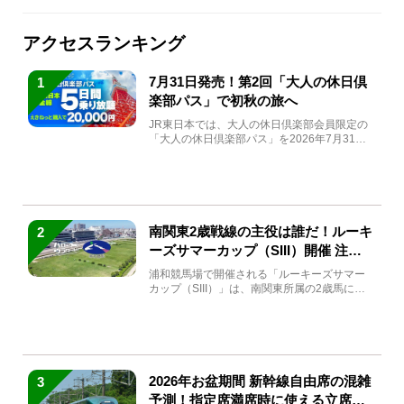
アクセスランキング
7月31日発売！第2回「大人の休日倶
1
楽部パス」で初秋の旅へ
JR東日本では、大人の休日倶楽部会員限定の
「大人の休日倶楽部パス」を2026年7月31日
(金)～9月7日...
南関東2歳戦線の主役は誰だ！ルーキ
2
ーズサマーカップ（SIII）開催 注目
馬と見どころをチェック
浦和競馬場で開催される「ルーキーズサマー
カップ（SIII）」は、南関東所属の2歳馬によ
る注目の重賞競走（...
2026年お盆期間 新幹線自由席の混雑
3
予測！指定席満席時に使える立席特