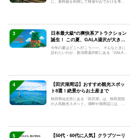
に、新幹線を利用して帰省やおでかけを考え
ている方もい...
日本最大級*の爽快系アトラクション
3
誕生！ この夏、GALA湯沢が大きく
生まれ変わる
今年の夏はどこへ行こう――。 そんなときに
訪れたいのが、新潟県湯沢町にある「GALA湯
沢」。2026年...
【田沢湖周辺】おすすめ観光スポッ
4
ト8選！絶景からお土産まで
秋田県仙北市にある「田沢湖」は、秋田屈指
の人気観光スポット。湖畔や湖周辺には、田
沢湖の魅力を堪能できる名...
【50代・60代に人気】クラブツーリ
5