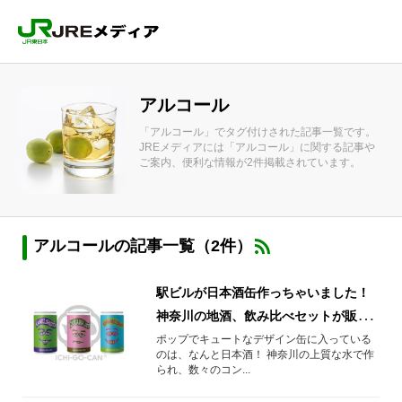
アルコール
「アルコール」でタグ付けされた記事一覧です。
JREメディアには「アルコール」に関する記事や
ご案内、便利な情報が2件掲載されています。
アルコールの記事一覧（2件）
駅ビルが日本酒缶作っちゃいました！
神奈川の地酒、飲み比べセットが販売
開始！
ポップでキュートなデザイン缶に入っている
のは、なんと日本酒！ 神奈川の上質な水で作
られ、数々のコン...