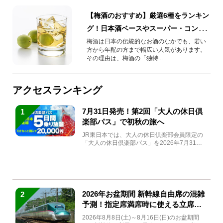
【梅酒のおすすめ】厳選6種をランキン
グ！日本酒ベースやスーパー・コンビ
ニで買える銘柄も紹介
梅酒は日本の伝統的なお酒のなかでも、若い
方から年配の方まで幅広い人気があります。
その理由は、梅酒の「独特...
アクセスランキング
7月31日発売！第2回「大人の休日倶
1
楽部パス」で初秋の旅へ
JR東日本では、大人の休日倶楽部会員限定の
「大人の休日倶楽部パス」を2026年7月31日
(金)～9月7日...
2026年お盆期間 新幹線自由席の混雑
2
予測！指定席満席時に使える立席特
急券も解説
2026年8月8日(土)～8月16日(日)のお盆期間