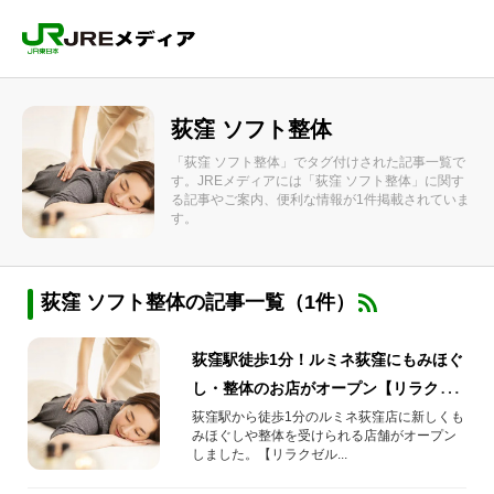
荻窪 ソフト整体
「荻窪 ソフト整体」でタグ付けされた記事一覧で
す。JREメディアには「荻窪 ソフト整体」に関す
る記事やご案内、便利な情報が1件掲載されていま
す。
荻窪 ソフト整体の記事一覧（1件）
荻窪駅徒歩1分！ルミネ荻窪にもみほぐ
し・整体のお店がオープン【リラクゼ
ルミネ荻窪店】
荻窪駅から徒歩1分のルミネ荻窪店に新しくも
みほぐしや整体を受けられる店舗がオープン
しました。【リラクゼル...