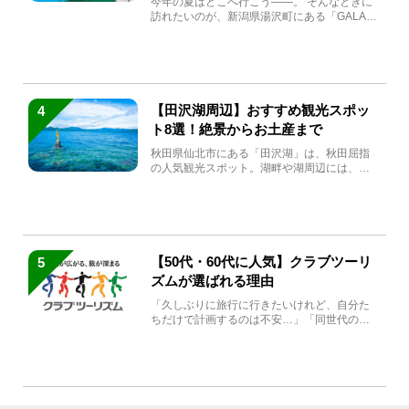
今年の夏はどこへ行こう――。 そんなときに
訪れたいのが、新潟県湯沢町にある「GALA湯
沢」。2026年...
【田沢湖周辺】おすすめ観光スポッ
4
ト8選！絶景からお土産まで
秋田県仙北市にある「田沢湖」は、秋田屈指
の人気観光スポット。湖畔や湖周辺には、田
沢湖の魅力を堪能できる名...
【50代・60代に人気】クラブツーリ
5
ズムが選ばれる理由
「久しぶりに旅行に行きたいけれど、自分た
ちだけで計画するのは不安…」「同世代の方
と気兼ねなく楽しみたい」...