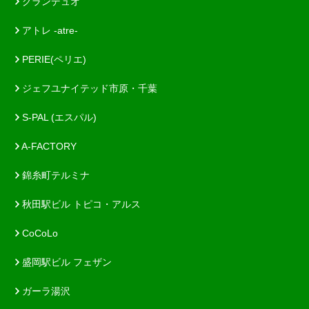
グランデュオ
アトレ -atre-
PERIE(ペリエ)
ジェフユナイテッド市原・千葉
S-PAL (エスパル)
A-FACTORY
錦糸町テルミナ
秋田駅ビル トピコ・アルス
CoCoLo
盛岡駅ビル フェザン
ガーラ湯沢