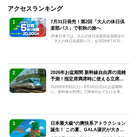
アクセスランキング
7月31日発売！第2回「大人の休日倶
1
楽部パス」で初秋の旅へ
JR東日本では、大人の休日倶楽部会員限定の
「大人の休日倶楽部パス」を2026年7月31日
(金)～9月7日...
2026年お盆期間 新幹線自由席の混雑
2
予測！指定席満席時に使える立席特
急券も解説
2026年8月8日(土)～8月16日(日)のお盆期間
に、新幹線を利用して帰省やおでかけを考え
ている方もい...
日本最大級*の爽快系アトラクション
3
誕生！ この夏、GALA湯沢が大きく
生まれ変わる