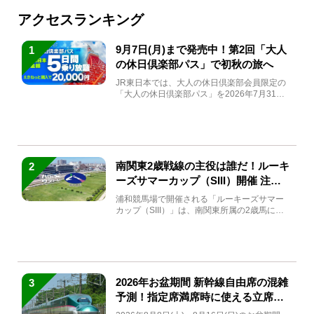
アクセスランキング
9月7日(月)まで発売中！第2回「大人
1
の休日倶楽部パス」で初秋の旅へ
JR東日本では、大人の休日倶楽部会員限定の
「大人の休日倶楽部パス」を2026年7月31日
(金)～9月7日...
南関東2歳戦線の主役は誰だ！ルーキ
2
ーズサマーカップ（SIII）開催 注目
馬と見どころをチェック
浦和競馬場で開催される「ルーキーズサマー
カップ（SIII）」は、南関東所属の2歳馬によ
る注目の重賞競走（...
2026年お盆期間 新幹線自由席の混雑
3
予測！指定席満席時に使える立席特
急券も解説