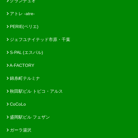
グランデュオ
アトレ -atre-
PERIE(ペリエ)
ジェフユナイテッド市原・千葉
S-PAL (エスパル)
A-FACTORY
錦糸町テルミナ
秋田駅ビル トピコ・アルス
CoCoLo
盛岡駅ビル フェザン
ガーラ湯沢