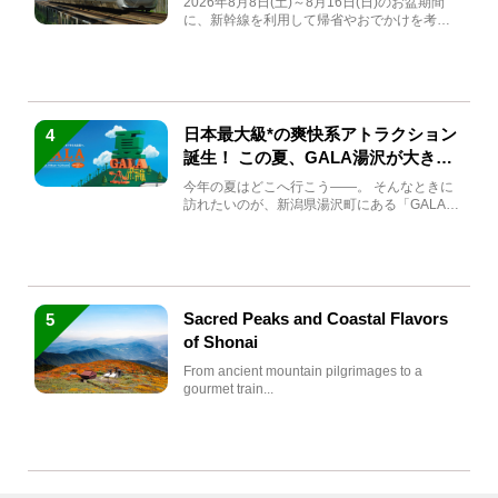
2026年8月8日(土)～8月16日(日)のお盆期間
に、新幹線を利用して帰省やおでかけを考え
ている方もい...
日本最大級*の爽快系アトラクション
4
誕生！ この夏、GALA湯沢が大きく
生まれ変わる
今年の夏はどこへ行こう――。 そんなときに
訪れたいのが、新潟県湯沢町にある「GALA湯
沢」。2026年...
Sacred Peaks and Coastal Flavors
5
of Shonai
From ancient mountain pilgrimages to a
gourmet train...