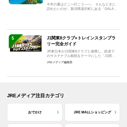
生まれ変わる
今年の夏はどこへ行こう――。 そんなときに
訪れたいのが、新潟県湯沢町にある「GALA湯
沢」。2026年...
J1関東8クラブ×トレインスタンプラ
5
リー完全ガイド
JR東日本がJ1関東8クラブと連携し、鉄道で
のサステナブル観戦をテーマにした「J1関東8
クラブ×トレイン...
JREメディア編集部
JREメディア注目カテゴリ
おでかけ
JRE MALLショッピング