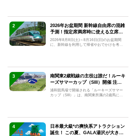
2026年お盆期間 新幹線自由席の混雑
2
予測！指定席満席時に使える立席特
急券も解説
2026年8月8日(土)～8月16日(日)のお盆期間
に、新幹線を利用して帰省やおでかけを考え
ている方もい...
南関東2歳戦線の主役は誰だ！ルーキ
3
ーズサマーカップ（SIII）開催 注目
馬と見どころをチェック
浦和競馬場で開催される「ルーキーズサマー
カップ（SIII）」は、南関東所属の2歳馬によ
る注目の重賞競走（...
日本最大級*の爽快系アトラクション
4
誕生！ この夏、GALA湯沢が大きく