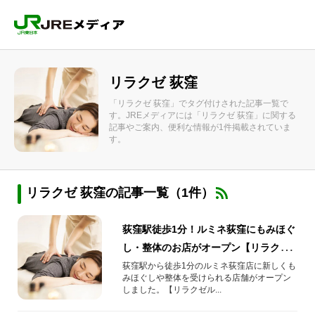
リラクゼ 荻窪
「リラクゼ 荻窪」でタグ付けされた記事一覧で
す。JREメディアには「リラクゼ 荻窪」に関する
記事やご案内、便利な情報が1件掲載されていま
す。
リラクゼ 荻窪の記事一覧（1件）
荻窪駅徒歩1分！ルミネ荻窪にもみほぐ
し・整体のお店がオープン【リラクゼ
ルミネ荻窪店】
荻窪駅から徒歩1分のルミネ荻窪店に新しくも
みほぐしや整体を受けられる店舗がオープン
しました。【リラクゼル...