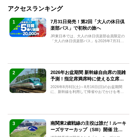
アクセスランキング
7月31日発売！第2回「大人の休日倶
1
楽部パス」で初秋の旅へ
JR東日本では、大人の休日倶楽部会員限定の
「大人の休日倶楽部パス」を2026年7月31日
(金)～9月7日...
2026年お盆期間 新幹線自由席の混雑
2
予測！指定席満席時に使える立席特
急券も解説
2026年8月8日(土)～8月16日(日)のお盆期間
に、新幹線を利用して帰省やおでかけを考え
ている方もい...
南関東2歳戦線の主役は誰だ！ルーキ
3
ーズサマーカップ（SIII）開催 注目
馬と見どころをチェック