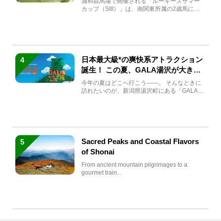
浦和競馬場で開催される「ルーキーズサマー
カップ（SIII）」は、南関東所属の2歳馬によ
る注目の重賞競走（...
日本最大級*の爽快系アトラクション
4
誕生！ この夏、GALA湯沢が大きく
生まれ変わる
今年の夏はどこへ行こう――。 そんなときに
訪れたいのが、新潟県湯沢町にある「GALA湯
沢」。2026年...
Sacred Peaks and Coastal Flavors
5
of Shonai
From ancient mountain pilgrimages to a
gourmet train...