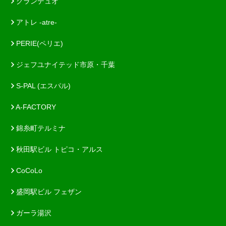
グランデュオ
アトレ -atre-
PERIE(ペリエ)
ジェフユナイテッド市原・千葉
S-PAL (エスパル)
A-FACTORY
錦糸町テルミナ
秋田駅ビル トピコ・アルス
CoCoLo
盛岡駅ビル フェザン
ガーラ湯沢