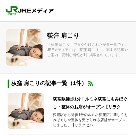
荻窪 肩こり
「荻窪 肩こり」でタグ付けされた記事一覧です。
JREメディアには「荻窪 肩こり」に関する記事や
ご案内、便利な情報が1件掲載されています。
荻窪 肩こりの記事一覧（1件）
荻窪駅徒歩1分！ルミネ荻窪にもみほぐ
し・整体のお店がオープン【リラクゼ
ルミネ荻窪店】
荻窪駅から徒歩1分のルミネ荻窪店に新しくも
みほぐしや整体を受けられる店舗がオープン
しました。【リラクゼル...