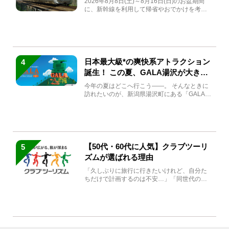
2026年8月8日(土)～8月16日(日)のお盆期間
に、新幹線を利用して帰省やおでかけを考え
ている方もい...
日本最大級*の爽快系アトラクション
4
誕生！ この夏、GALA湯沢が大きく
生まれ変わる
今年の夏はどこへ行こう――。 そんなときに
訪れたいのが、新潟県湯沢町にある「GALA湯
沢」。2026年...
【50代・60代に人気】クラブツーリ
5
ズムが選ばれる理由
「久しぶりに旅行に行きたいけれど、自分た
ちだけで計画するのは不安…」「同世代の方
と気兼ねなく楽しみたい」...