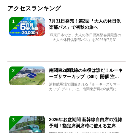
アクセスランキング
7月31日発売！第2回「大人の休日倶
1
楽部パス」で初秋の旅へ
JR東日本では、大人の休日倶楽部会員限定の
「大人の休日倶楽部パス」を2026年7月31日
(金)～9月7日...
南関東2歳戦線の主役は誰だ！ルーキ
2
ーズサマーカップ（SIII）開催 注目
馬と見どころをチェック
浦和競馬場で開催される「ルーキーズサマー
カップ（SIII）」は、南関東所属の2歳馬によ
る注目の重賞競走（...
2026年お盆期間 新幹線自由席の混雑
3
予測！指定席満席時に使える立席特
急券も解説