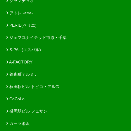
グランデュオ
アトレ -atre-
PERIE(ペリエ)
ジェフユナイテッド市原・千葉
S-PAL (エスパル)
A-FACTORY
錦糸町テルミナ
秋田駅ビル トピコ・アルス
CoCoLo
盛岡駅ビル フェザン
ガーラ湯沢