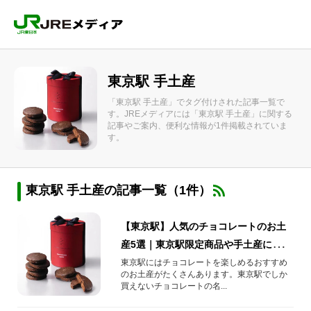
東京駅 手土産
「東京駅 手土産」でタグ付けされた記事一覧で
す。JREメディアには「東京駅 手土産」に関する
記事やご案内、便利な情報が1件掲載されていま
す。
東京駅 手土産の記事一覧（1件）
【東京駅】人気のチョコレートのお土
産5選｜東京駅限定商品や手土産にもぴ
ったりの人気チョコレートをご紹介！
東京駅にはチョコレートを楽しめるおすすめ
のお土産がたくさんあります。東京駅でしか
（2024年最新）
買えないチョコレートの名...