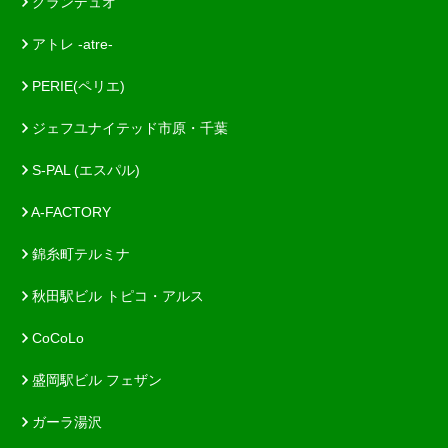
グランデュオ
アトレ -atre-
PERIE(ペリエ)
ジェフユナイテッド市原・千葉
S-PAL (エスパル)
A-FACTORY
錦糸町テルミナ
秋田駅ビル トピコ・アルス
CoCoLo
盛岡駅ビル フェザン
ガーラ湯沢