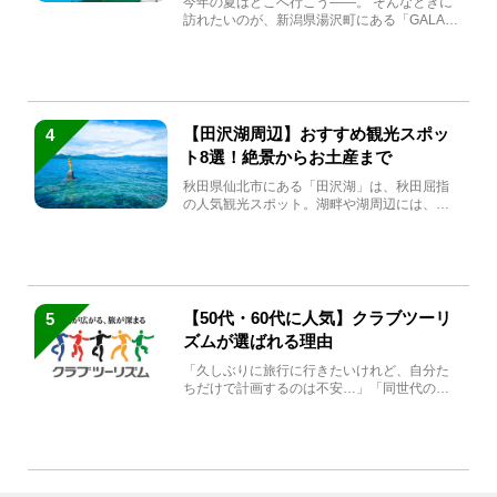
今年の夏はどこへ行こう――。 そんなときに
訪れたいのが、新潟県湯沢町にある「GALA湯
沢」。2026年...
【田沢湖周辺】おすすめ観光スポッ
4
ト8選！絶景からお土産まで
秋田県仙北市にある「田沢湖」は、秋田屈指
の人気観光スポット。湖畔や湖周辺には、田
沢湖の魅力を堪能できる名...
【50代・60代に人気】クラブツーリ
5
ズムが選ばれる理由
「久しぶりに旅行に行きたいけれど、自分た
ちだけで計画するのは不安…」「同世代の方
と気兼ねなく楽しみたい」...