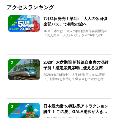
アクセスランキング
7月31日発売！第2回「大人の休日倶
1
楽部パス」で初秋の旅へ
JR東日本では、大人の休日倶楽部会員限定の
「大人の休日倶楽部パス」を2026年7月31日
(金)～9月7日...
2026年お盆期間 新幹線自由席の混雑
2
予測！指定席満席時に使える立席特
急券も解説
2026年8月8日(土)～8月16日(日)のお盆期間
に、新幹線を利用して帰省やおでかけを考え
ている方もい...
日本最大級*の爽快系アトラクション
3
誕生！ この夏、GALA湯沢が大きく
生まれ変わる