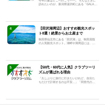
今年の夏はどこへ行こう――。 そんなときに
訪れたいのが、新潟県湯沢町にある「GALA湯
沢」。2026年...
【田沢湖周辺】おすすめ観光スポッ
4
ト8選！絶景からお土産まで
秋田県仙北市にある「田沢湖」は、秋田屈指
の人気観光スポット。湖畔や湖周辺には、田
沢湖の魅力を堪能できる名...
【50代・60代に人気】クラブツーリ
5
ズムが選ばれる理由
「久しぶりに旅行に行きたいけれど、自分た
ちだけで計画するのは不安…」「同世代の方
と気兼ねなく楽しみたい」...