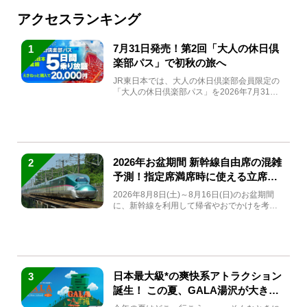
アクセスランキング
7月31日発売！第2回「大人の休日倶
1
楽部パス」で初秋の旅へ
JR東日本では、大人の休日倶楽部会員限定の
「大人の休日倶楽部パス」を2026年7月31日
(金)～9月7日...
2026年お盆期間 新幹線自由席の混雑
2
予測！指定席満席時に使える立席特
急券も解説
2026年8月8日(土)～8月16日(日)のお盆期間
に、新幹線を利用して帰省やおでかけを考え
ている方もい...
日本最大級*の爽快系アトラクション
3
誕生！ この夏、GALA湯沢が大きく
生まれ変わる