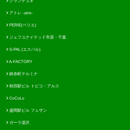
グランデュオ
アトレ -atre-
PERIE(ペリエ)
ジェフユナイテッド市原・千葉
S-PAL (エスパル)
A-FACTORY
錦糸町テルミナ
秋田駅ビル トピコ・アルス
CoCoLo
盛岡駅ビル フェザン
ガーラ湯沢