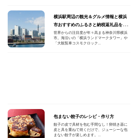
横浜駅周辺の観光＆グルメ情報と横浜
市おすすめのふるさと納税返礼品をご
紹介！
世界からの注目度が年々高まる神奈川県横浜
市。海沿いの「横浜ランドマークタワー」や
「大観覧車コスモクロック...
包まない餃子のレシピ・作り方
餃子の皮で具材を包む手間なし！卵焼き器に
皮と具を重ねて焼くだけで、ジューシーな包
まない餃子が楽しめます。...