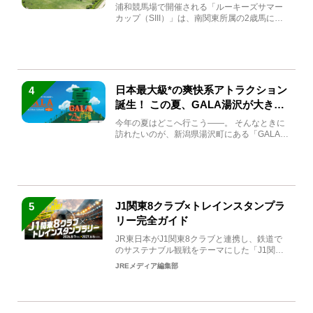
馬と見どころをチェック
浦和競馬場で開催される「ルーキーズサマー
カップ（SIII）」は、南関東所属の2歳馬によ
る注目の重賞競走（...
日本最大級*の爽快系アトラクション
4
誕生！ この夏、GALA湯沢が大きく
生まれ変わる
今年の夏はどこへ行こう――。 そんなときに
訪れたいのが、新潟県湯沢町にある「GALA湯
沢」。2026年...
J1関東8クラブ×トレインスタンプラ
5
リー完全ガイド
JR東日本がJ1関東8クラブと連携し、鉄道で
のサステナブル観戦をテーマにした「J1関東8
クラブ×トレイン...
JREメディア編集部