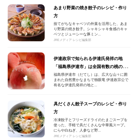
あまり野菜の焼き餃子のレシピ・作り
方
捨てがちなキャベツの外葉を活用した、あま
り野菜の焼き餃子。シャキシャキ食感のキャ
ベツとジューシーな豚ミン...
JREメディア レシピ編集部
伊達政宗で知られる伊達氏発祥の地
「福島県伊達市」は全国有数の桃の産
地！
福島県伊達市（だてし）は、広大な山々に囲
まれた自然豊かなまちで独眼竜 伊達政宗公で
有名な伊達氏発祥の地と...
具だくさん餃子スープのレシピ・作り
方
冷凍餃子とフリーズドライのたまごスープを
使った、手軽で具だくさんな中華風スープ。
にらや白ねぎ、人参など野...
JREメディア レシピ編集部