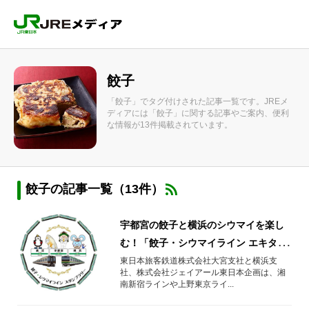
餃子
「餃子」でタグ付けされた記事一覧です。JREメ
ディアには「餃子」に関する記事やご案内、便利
な情報が13件掲載されています。
餃子の記事一覧（13件）
宇都宮の餃子と横浜のシウマイを楽し
む！「餃子・シウマイライン エキタグ
スタンプラリー」を開催！
東日本旅客鉄道株式会社大宮支社と横浜支
社、株式会社ジェイアール東日本企画は、湘
南新宿ラインや上野東京ライ...