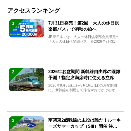
アクセスランキング
7月31日発売！第2回「大人の休日倶
1
楽部パス」で初秋の旅へ
JR東日本では、大人の休日倶楽部会員限定の
「大人の休日倶楽部パス」を2026年7月31日
(金)～9月7日...
2026年お盆期間 新幹線自由席の混雑
2
予測！指定席満席時に使える立席特
急券も解説
2026年8月8日(土)～8月16日(日)のお盆期間
に、新幹線を利用して帰省やおでかけを考え
ている方もい...
南関東2歳戦線の主役は誰だ！ルーキ
3
ーズサマーカップ（SIII）開催 注目