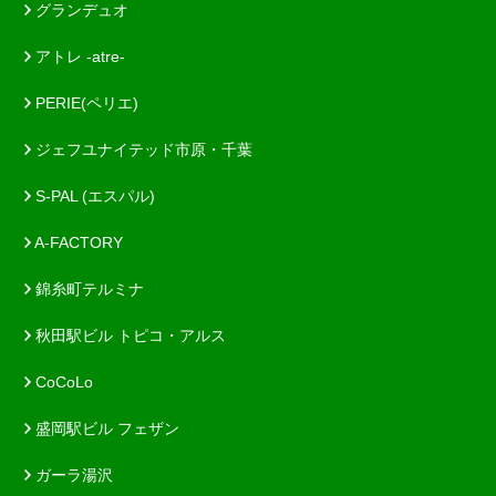
グランデュオ
アトレ -atre-
PERIE(ペリエ)
ジェフユナイテッド市原・千葉
S-PAL (エスパル)
A-FACTORY
錦糸町テルミナ
秋田駅ビル トピコ・アルス
CoCoLo
盛岡駅ビル フェザン
ガーラ湯沢