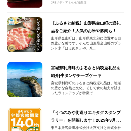
JREメディア レシピ編集部
【ふるさと納税】山形県金山町の返礼
品をご紹介！人気のお米や豚肉も！
山形県金山町は、山形県東北部に位置する自
然豊かな町です。そんな山形県金山町のブラ
ンド米「はえぬき」や、米...
宮城県利府町のふるさと納税返礼品を
紹介|牛タンやチーズケーキ
宮城県利府町のふるさと納税返礼品は、地域
の豊かな自然と文化、そして食の魅力が詰ま
ったラインアップが特徴で...
「うつのみや街巡りエキタグスタンプ
ラリー」を開催します！2025年9月1日
(月）～2025年10月13日(月・祝)
東日本旅客鉄道株式会社大宮支社と株式会社