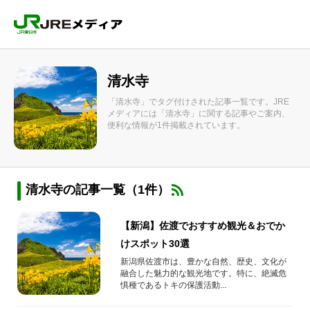
清水寺
「清水寺」でタグ付けされた記事一覧です。JRE
メディアには「清水寺」に関する記事やご案内、
便利な情報が1件掲載されています。
清水寺の記事一覧（1件）
【新潟】佐渡でおすすめ観光＆おでか
けスポット30選
新潟県佐渡市は、豊かな自然、歴史、文化が
融合した魅力的な観光地です。特に、絶滅危
惧種であるトキの保護活動...