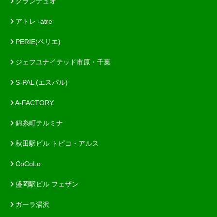
グランデュオ
アトレ -atre-
PERIE(ペリエ)
ジェフユナイテッド市原・千葉
S-PAL (エスパル)
A-FACTORY
錦糸町テルミナ
秋田駅ビル トピコ・アルス
CoCoLo
盛岡駅ビル フェザン
ガーラ湯沢