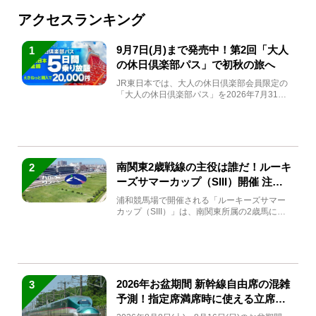
アクセスランキング
9月7日(月)まで発売中！第2回「大人
1
の休日倶楽部パス」で初秋の旅へ
JR東日本では、大人の休日倶楽部会員限定の
「大人の休日倶楽部パス」を2026年7月31日
(金)～9月7日...
南関東2歳戦線の主役は誰だ！ルーキ
2
ーズサマーカップ（SIII）開催 注目
馬と見どころをチェック
浦和競馬場で開催される「ルーキーズサマー
カップ（SIII）」は、南関東所属の2歳馬によ
る注目の重賞競走（...
2026年お盆期間 新幹線自由席の混雑
3
予測！指定席満席時に使える立席特
急券も解説