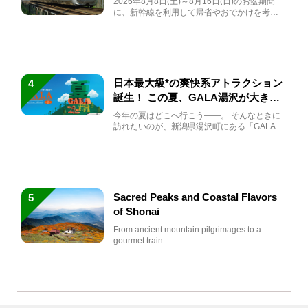
2026年8月8日(土)～8月16日(日)のお盆期間
に、新幹線を利用して帰省やおでかけを考え
ている方もい...
日本最大級*の爽快系アトラクション
4
誕生！ この夏、GALA湯沢が大きく
生まれ変わる
今年の夏はどこへ行こう――。 そんなときに
訪れたいのが、新潟県湯沢町にある「GALA湯
沢」。2026年...
Sacred Peaks and Coastal Flavors
5
of Shonai
From ancient mountain pilgrimages to a
gourmet train...