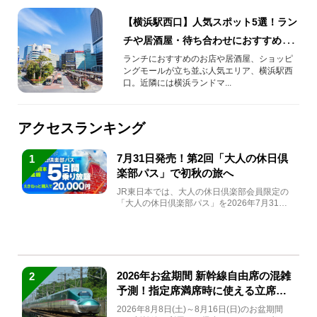
【横浜駅西口】人気スポット5選！ラン
チや居酒屋・待ち合わせにおすすめの
場所も
ランチにおすすめのお店や居酒屋、ショッピ
ングモールが立ち並ぶ人気エリア、横浜駅西
口。近隣には横浜ランドマ...
アクセスランキング
7月31日発売！第2回「大人の休日倶
1
楽部パス」で初秋の旅へ
JR東日本では、大人の休日倶楽部会員限定の
「大人の休日倶楽部パス」を2026年7月31日
(金)～9月7日...
2026年お盆期間 新幹線自由席の混雑
2
予測！指定席満席時に使える立席特
急券も解説
2026年8月8日(土)～8月16日(日)のお盆期間