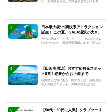
に、新幹線を利用して帰省やおでかけを考え
ている方もい...
日本最大級*の爽快系アトラクション
3
誕生！ この夏、GALA湯沢が大きく
生まれ変わる
今年の夏はどこへ行こう――。 そんなときに
訪れたいのが、新潟県湯沢町にある「GALA湯
沢」。2026年...
【田沢湖周辺】おすすめ観光スポッ
4
ト8選！絶景からお土産まで
秋田県仙北市にある「田沢湖」は、秋田屈指
の人気観光スポット。湖畔や湖周辺には、田
沢湖の魅力を堪能できる名...
【50代・60代に人気】クラブツーリ
5