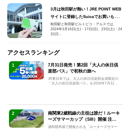
3月は秋田駅が熱い！JRE POINT WEB
サイトに登録したSuicaでお買いものが
お得♪
秋田駅と秋田駅ビルトピコ・アルスでは、
2024年3月16日(土)・17日(日)、23日(土)・24
日(日...
アクセスランキング
7月31日発売！第2回「大人の休日倶
1
楽部パス」で初秋の旅へ
JR東日本では、大人の休日倶楽部会員限定の
「大人の休日倶楽部パス」を2026年7月31日
(金)～9月7日...
南関東2歳戦線の主役は誰だ！ルーキ
2
ーズサマーカップ（SIII）開催 注目
馬と見どころをチェック
浦和競馬場で開催される「ルーキーズサマー