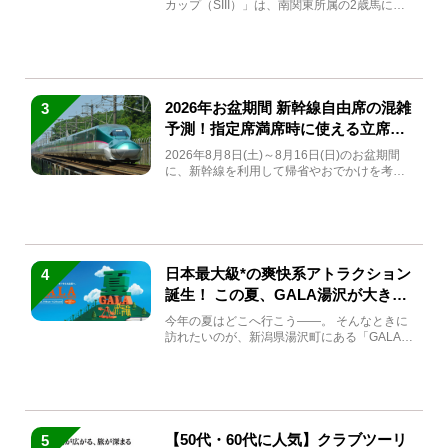
カップ（SIII）」は、南関東所属の2歳馬によ
る注目の重賞競走（...
2026年お盆期間 新幹線自由席の混雑
3
予測！指定席満席時に使える立席特
急券も解説
2026年8月8日(土)～8月16日(日)のお盆期間
に、新幹線を利用して帰省やおでかけを考え
ている方もい...
日本最大級*の爽快系アトラクション
4
誕生！ この夏、GALA湯沢が大きく
生まれ変わる
今年の夏はどこへ行こう――。 そんなときに
訪れたいのが、新潟県湯沢町にある「GALA湯
沢」。2026年...
【50代・60代に人気】クラブツーリ
5