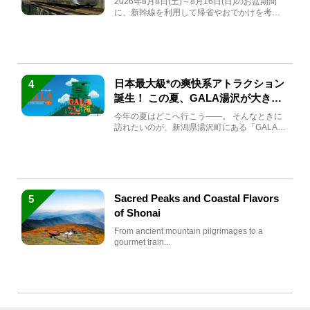
2026年8月8日(土)～8月16日(日)のお盆期間
に、新幹線を利用して帰省やおでかけを考え
ている方もい...
日本最大級*の爽快系アトラクション
4
誕生！ この夏、GALA湯沢が大きく
生まれ変わる
今年の夏はどこへ行こう――。 そんなときに
訪れたいのが、新潟県湯沢町にある「GALA湯
沢」。2026年...
Sacred Peaks and Coastal Flavors
5
of Shonai
From ancient mountain pilgrimages to a
gourmet train...