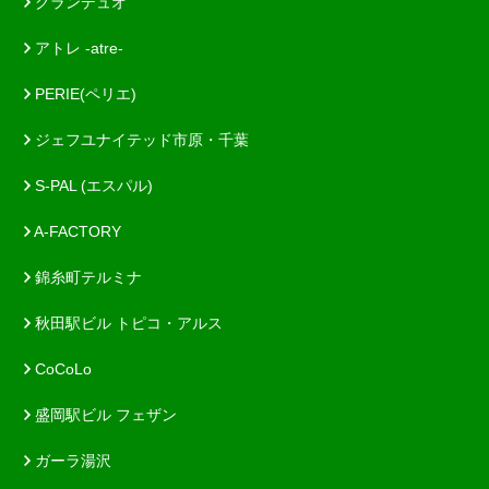
グランデュオ
アトレ -atre-
PERIE(ペリエ)
ジェフユナイテッド市原・千葉
S-PAL (エスパル)
A-FACTORY
錦糸町テルミナ
秋田駅ビル トピコ・アルス
CoCoLo
盛岡駅ビル フェザン
ガーラ湯沢