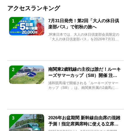
アクセスランキング
7月31日発売！第2回「大人の休日倶
1
楽部パス」で初秋の旅へ
JR東日本では、大人の休日倶楽部会員限定の
「大人の休日倶楽部パス」を2026年7月31日
(金)～9月7日...
南関東2歳戦線の主役は誰だ！ルーキ
2
ーズサマーカップ（SIII）開催 注目
馬と見どころをチェック
浦和競馬場で開催される「ルーキーズサマー
カップ（SIII）」は、南関東所属の2歳馬によ
る注目の重賞競走（...
2026年お盆期間 新幹線自由席の混雑
3
予測！指定席満席時に使える立席特
急券も解説