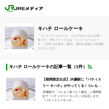
キハチ ロールケーキ
「キハチ ロールケーキ」でタグ付けされた記事一
覧です。JREメディアには「キハチ ロールケー
キ」に関する記事やご案内、便利な情報が1件掲載
されています。
キハチ ロールケーキの記事一覧（1件）
【期間限定出店】JR蕨駅に『パティス
リー キハチ』がやってくる！コレもう
食べた？蕨店
JR蕨駅の「コレもう食べた？蕨店」に期間限
定で『パティスリー キハチ』が出店します。
『パティスリーキハチ...