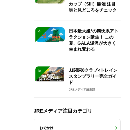
カップ（SIII）開催 注目
馬と見どころをチェック
日本最大級*の爽快系アト
4
ラクション誕生！ この
夏、GALA湯沢が大きく
生まれ変わる
J1関東8クラブ×トレイン
5
スタンプラリー完全ガイ
ド
JREメディア編集部
JREメディア注目カテゴリ
おでかけ