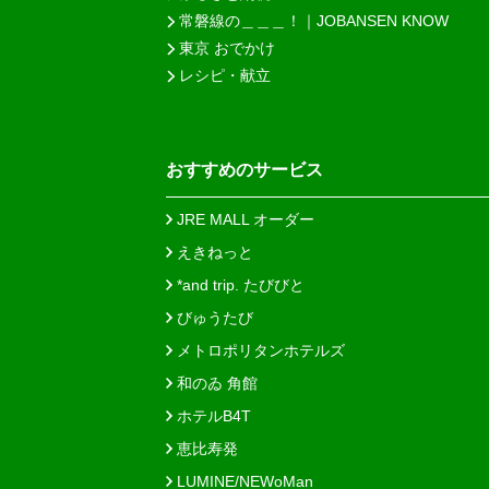
常磐線の＿＿＿！｜JOBANSEN KNOW
東京 おでかけ
レシピ・献立
おすすめのサービス
JRE MALL オーダー
えきねっと
*and trip. たびびと
びゅうたび
メトロポリタンホテルズ
和のゐ 角館
ホテルB4T
恵比寿発
LUMINE/NEWoMan