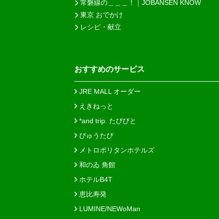
常磐線の＿＿＿！｜JOBANSEN KNOW
東京 おでかけ
レシピ・献立
おすすめのサービス
JRE MALL オーダー
えきねっと
*and trip. たびびと
びゅうたび
メトロポリタンホテルズ
和のゐ 角館
ホテルB4T
恵比寿発
LUMINE/NEWoMan