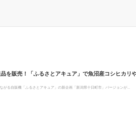
産品を販売！「ふるさとアキュア」で魚沼産コシヒカリ
ながる自販機「ふるさとアキュア」の新企画「新潟県十日町市」バージョンが...