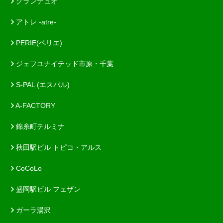
グランデュオ
アトレ -atre-
PERIE(ペリエ)
ジェフユナイテッド市原・千葉
S-PAL (エスパル)
A-FACTORY
錦糸町テルミナ
秋田駅ビル トピコ・アルス
CoCoLo
盛岡駅ビル フェザン
ガーラ湯沢