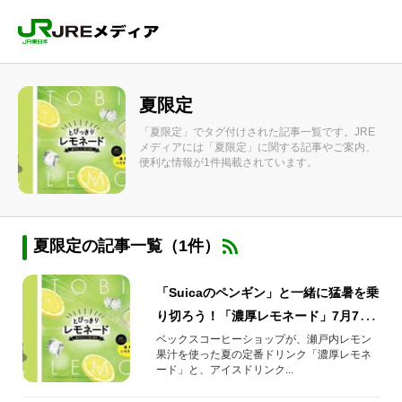
夏限定
「夏限定」でタグ付けされた記事一覧です。JRE
メディアには「夏限定」に関する記事やご案内、
便利な情報が1件掲載されています。
夏限定の記事一覧（1件）
「Suicaのペンギン」と一緒に猛暑を乗
り切ろう！「濃厚レモネード」7月7日
から期間限定販売
ベックスコーヒーショップが、瀬戸内レモン
果汁を使った夏の定番ドリンク「濃厚レモネ
ード」と、アイスドリンク...