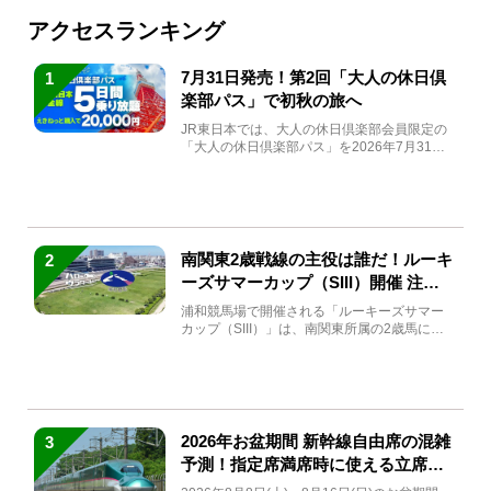
アクセスランキング
7月31日発売！第2回「大人の休日倶
1
楽部パス」で初秋の旅へ
JR東日本では、大人の休日倶楽部会員限定の
「大人の休日倶楽部パス」を2026年7月31日
(金)～9月7日...
南関東2歳戦線の主役は誰だ！ルーキ
2
ーズサマーカップ（SIII）開催 注目
馬と見どころをチェック
浦和競馬場で開催される「ルーキーズサマー
カップ（SIII）」は、南関東所属の2歳馬によ
る注目の重賞競走（...
2026年お盆期間 新幹線自由席の混雑
3
予測！指定席満席時に使える立席特
急券も解説