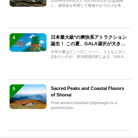
2026年8月8日(土)～8月16日(日)のお盆期間
に、新幹線を利用して帰省やおでかけを考え
ている方もい...
日本最大級*の爽快系アトラクション
4
誕生！ この夏、GALA湯沢が大きく
生まれ変わる
今年の夏はどこへ行こう――。 そんなときに
訪れたいのが、新潟県湯沢町にある「GALA湯
沢」。2026年...
Sacred Peaks and Coastal Flavors
5
of Shonai
From ancient mountain pilgrimages to a
gourmet train...