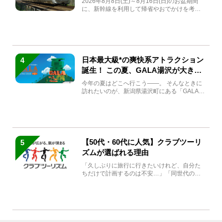
2026年8月8日(土)～8月16日(日)のお盆期間
に、新幹線を利用して帰省やおでかけを考え
ている方もい...
日本最大級*の爽快系アトラクション
4
誕生！ この夏、GALA湯沢が大きく
生まれ変わる
今年の夏はどこへ行こう――。 そんなときに
訪れたいのが、新潟県湯沢町にある「GALA湯
沢」。2026年...
【50代・60代に人気】クラブツーリ
5
ズムが選ばれる理由
「久しぶりに旅行に行きたいけれど、自分た
ちだけで計画するのは不安…」「同世代の方
と気兼ねなく楽しみたい」...