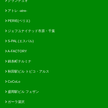
グランデュオ
アトレ -atre-
PERIE(ペリエ)
ジェフユナイテッド市原・千葉
S-PAL (エスパル)
A-FACTORY
錦糸町テルミナ
秋田駅ビル トピコ・アルス
CoCoLo
盛岡駅ビル フェザン
ガーラ湯沢