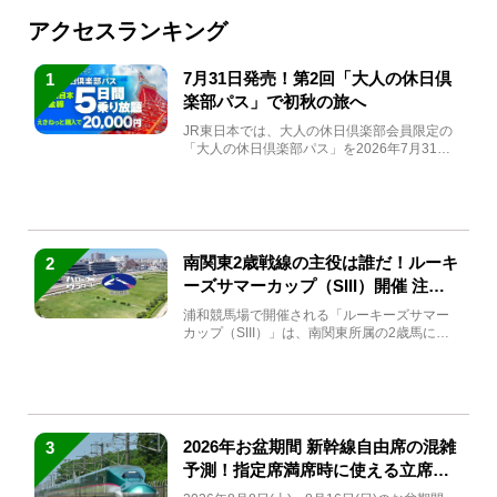
アクセスランキング
7月31日発売！第2回「大人の休日倶
1
楽部パス」で初秋の旅へ
JR東日本では、大人の休日倶楽部会員限定の
「大人の休日倶楽部パス」を2026年7月31日
(金)～9月7日...
南関東2歳戦線の主役は誰だ！ルーキ
2
ーズサマーカップ（SIII）開催 注目
馬と見どころをチェック
浦和競馬場で開催される「ルーキーズサマー
カップ（SIII）」は、南関東所属の2歳馬によ
る注目の重賞競走（...
2026年お盆期間 新幹線自由席の混雑
3
予測！指定席満席時に使える立席特
急券も解説