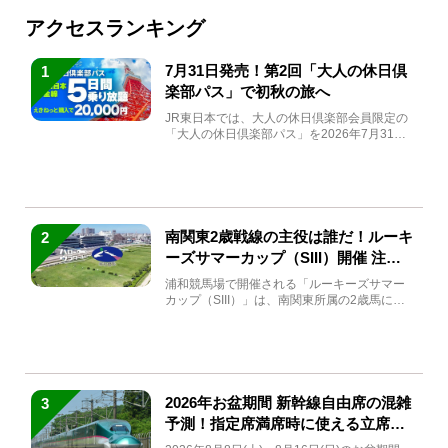
アクセスランキング
7月31日発売！第2回「大人の休日倶
1
楽部パス」で初秋の旅へ
JR東日本では、大人の休日倶楽部会員限定の
「大人の休日倶楽部パス」を2026年7月31日
(金)～9月7日...
南関東2歳戦線の主役は誰だ！ルーキ
2
ーズサマーカップ（SIII）開催 注目
馬と見どころをチェック
浦和競馬場で開催される「ルーキーズサマー
カップ（SIII）」は、南関東所属の2歳馬によ
る注目の重賞競走（...
2026年お盆期間 新幹線自由席の混雑
3
予測！指定席満席時に使える立席特
急券も解説