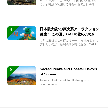
2026年8月8日(土)～8月16日(日)のお盆期間
に、新幹線を利用して帰省やおでかけを考え
ている方もい...
日本最大級*の爽快系アトラクション
4
誕生！ この夏、GALA湯沢が大きく
生まれ変わる
今年の夏はどこへ行こう――。 そんなときに
訪れたいのが、新潟県湯沢町にある「GALA湯
沢」。2026年...
Sacred Peaks and Coastal Flavors
5
of Shonai
From ancient mountain pilgrimages to a
gourmet train...