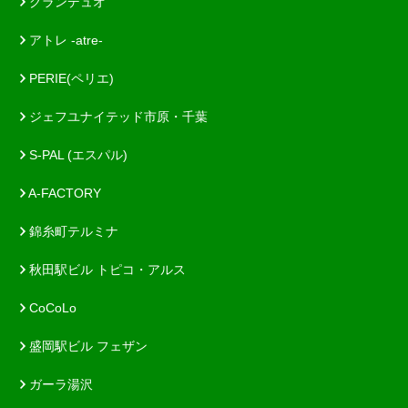
グランデュオ
アトレ -atre-
PERIE(ペリエ)
ジェフユナイテッド市原・千葉
S-PAL (エスパル)
A-FACTORY
錦糸町テルミナ
秋田駅ビル トピコ・アルス
CoCoLo
盛岡駅ビル フェザン
ガーラ湯沢