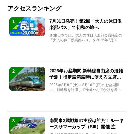
アクセスランキング
7月31日発売！第2回「大人の休日倶
1
楽部パス」で初秋の旅へ
JR東日本では、大人の休日倶楽部会員限定の
「大人の休日倶楽部パス」を2026年7月31日
(金)～9月7日...
2026年お盆期間 新幹線自由席の混雑
2
予測！指定席満席時に使える立席特
急券も解説
2026年8月8日(土)～8月16日(日)のお盆期間
に、新幹線を利用して帰省やおでかけを考え
ている方もい...
南関東2歳戦線の主役は誰だ！ルーキ
3
ーズサマーカップ（SIII）開催 注目
馬と見どころをチェック