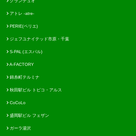
グランデュオ
アトレ -atre-
PERIE(ペリエ)
ジェフユナイテッド市原・千葉
S-PAL (エスパル)
A-FACTORY
錦糸町テルミナ
秋田駅ビル トピコ・アルス
CoCoLo
盛岡駅ビル フェザン
ガーラ湯沢