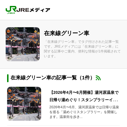
在来線グリーン車
「在来線グリーン車」でタグ付けされた記事一覧
です。JREメディアには「在来線グリーン車」に
関する記事やご案内、便利な情報が1件掲載されて
います。
在来線グリーン車の記事一覧（1件）
【2026年4月〜6月開催】湯河原温泉で
日帰り湯めぐり！スタンプラリーイベ
ント情報
2026年4月〜6月、湯河原温泉では日帰り温泉
を巡る「湯めぐりスタンプラリー」を開催し
ます。温泉街を歩き...