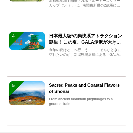
浦和競馬場で開催される「ルーキーズサマー
カップ（SIII）」は、南関東所属の2歳馬によ
る注目の重賞競走（...
日本最大級*の爽快系アトラクション
4
誕生！ この夏、GALA湯沢が大きく
生まれ変わる
今年の夏はどこへ行こう――。 そんなときに
訪れたいのが、新潟県湯沢町にある「GALA湯
沢」。2026年...
Sacred Peaks and Coastal Flavors
5
of Shonai
From ancient mountain pilgrimages to a
gourmet train...