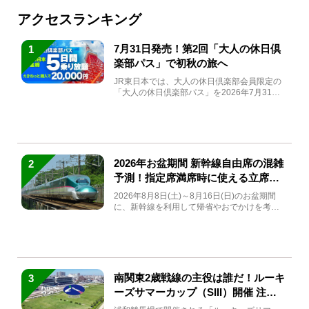
アクセスランキング
7月31日発売！第2回「大人の休日倶
1
楽部パス」で初秋の旅へ
JR東日本では、大人の休日倶楽部会員限定の
「大人の休日倶楽部パス」を2026年7月31日
(金)～9月7日...
2026年お盆期間 新幹線自由席の混雑
2
予測！指定席満席時に使える立席特
急券も解説
2026年8月8日(土)～8月16日(日)のお盆期間
に、新幹線を利用して帰省やおでかけを考え
ている方もい...
南関東2歳戦線の主役は誰だ！ルーキ
3
ーズサマーカップ（SIII）開催 注目
馬と見どころをチェック