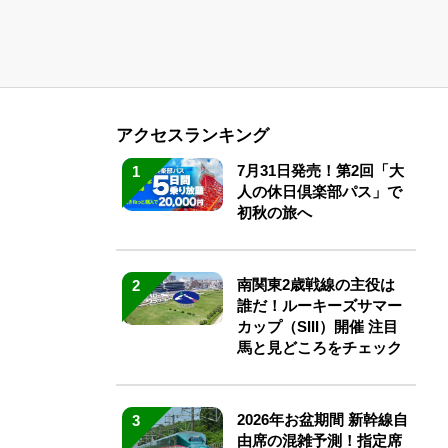
アクセスランキング
7月31日発売！第2回「大
1
人の休日倶楽部パス」で
初秋の旅へ
南関東2歳戦線の主役は
2
誰だ！ルーキーズサマー
カップ（SIII）開催 注目
馬と見どころをチェック
2026年お盆期間 新幹線自
3
由席の混雑予測！指定席