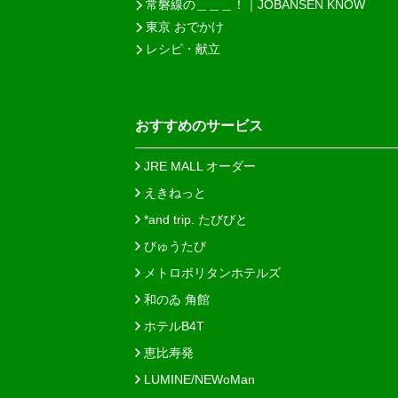
常磐線の＿＿＿！｜JOBANSEN KNOW
東京 おでかけ
レシピ・献立
おすすめのサービス
JRE MALL オーダー
えきねっと
*and trip. たびびと
びゅうたび
メトロポリタンホテルズ
和のゐ 角館
ホテルB4T
恵比寿発
LUMINE/NEWoMan