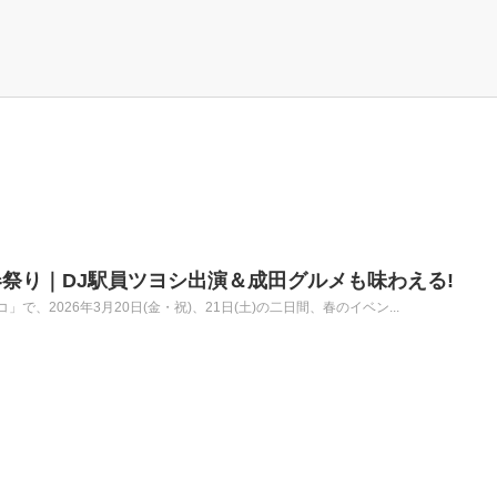
祭り｜DJ駅員ツヨシ出演＆成田グルメも味わえる!
、2026年3月20日(金・祝)、21日(土)の二日間、春のイベン...