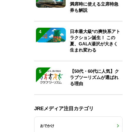
満席時に使える立席特急
券も解説
日本最大級*の爽快系アト
4
ラクション誕生！ この
夏、GALA湯沢が大きく
生まれ変わる
【50代・60代に人気】ク
5
ラブツーリズムが選ばれ
る理由
JREメディア注目カテゴリ
おでかけ