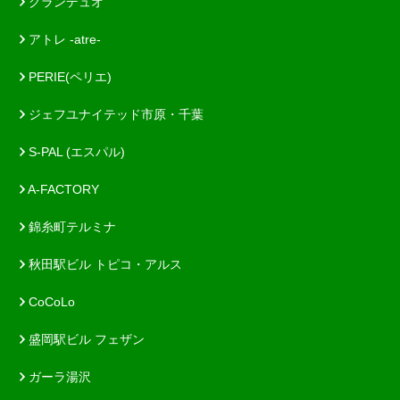
グランデュオ
アトレ -atre-
PERIE(ペリエ)
ジェフユナイテッド市原・千葉
S-PAL (エスパル)
A-FACTORY
錦糸町テルミナ
秋田駅ビル トピコ・アルス
CoCoLo
盛岡駅ビル フェザン
ガーラ湯沢