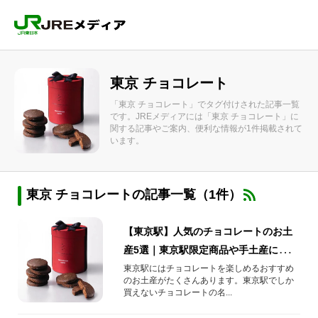
東京 チョコレート
「東京 チョコレート」でタグ付けされた記事一覧
です。JREメディアには「東京 チョコレート」に
関する記事やご案内、便利な情報が1件掲載されて
います。
東京 チョコレートの記事一覧（1件）
【東京駅】人気のチョコレートのお土
産5選｜東京駅限定商品や手土産にもぴ
ったりの人気チョコレートをご紹介！
東京駅にはチョコレートを楽しめるおすすめ
のお土産がたくさんあります。東京駅でしか
（2024年最新）
買えないチョコレートの名...