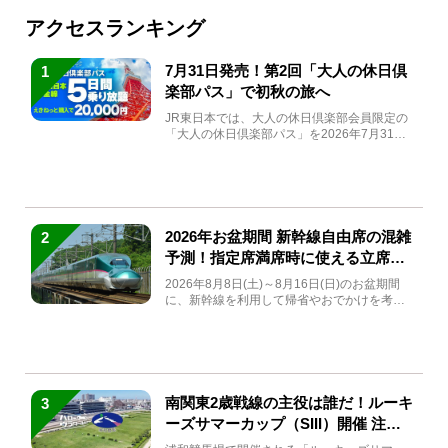
アクセスランキング
7月31日発売！第2回「大人の休日倶
1
楽部パス」で初秋の旅へ
JR東日本では、大人の休日倶楽部会員限定の
「大人の休日倶楽部パス」を2026年7月31日
(金)～9月7日...
2026年お盆期間 新幹線自由席の混雑
2
予測！指定席満席時に使える立席特
急券も解説
2026年8月8日(土)～8月16日(日)のお盆期間
に、新幹線を利用して帰省やおでかけを考え
ている方もい...
南関東2歳戦線の主役は誰だ！ルーキ
3
ーズサマーカップ（SIII）開催 注目
馬と見どころをチェック