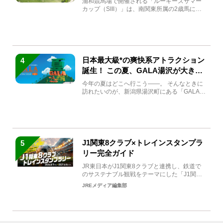
浦和競馬場で開催される「ルーキーズサマー
カップ（SIII）」は、南関東所属の2歳馬によ
る注目の重賞競走（...
日本最大級*の爽快系アトラクション
4
誕生！ この夏、GALA湯沢が大きく
生まれ変わる
今年の夏はどこへ行こう――。 そんなときに
訪れたいのが、新潟県湯沢町にある「GALA湯
沢」。2026年...
J1関東8クラブ×トレインスタンプラ
5
リー完全ガイド
JR東日本がJ1関東8クラブと連携し、鉄道で
のサステナブル観戦をテーマにした「J1関東8
クラブ×トレイン...
JREメディア編集部