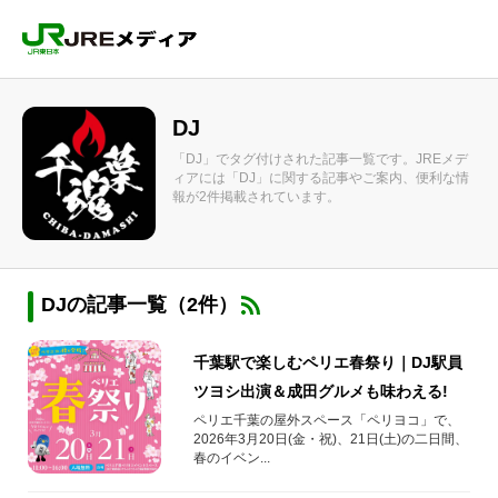
DJ
「DJ」でタグ付けされた記事一覧です。JREメデ
ィアには「DJ」に関する記事やご案内、便利な情
報が2件掲載されています。
DJの記事一覧（2件）
千葉駅で楽しむペリエ春祭り｜DJ駅員
ツヨシ出演＆成田グルメも味わえる!
ペリエ千葉の屋外スペース「ペリヨコ」で、
2026年3月20日(金・祝)、21日(土)の二日間、
春のイベン...