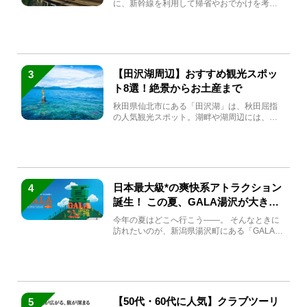
に、新幹線を利用して帰省やおでかけを考え
ている方もい...
【田沢湖周辺】おすすめ観光スポッ
3
ト8選！絶景からお土産まで
秋田県仙北市にある「田沢湖」は、秋田屈指
の人気観光スポット。湖畔や湖周辺には、田
沢湖の魅力を堪能できる名...
日本最大級*の爽快系アトラクション
4
誕生！ この夏、GALA湯沢が大きく
生まれ変わる
今年の夏はどこへ行こう――。 そんなときに
訪れたいのが、新潟県湯沢町にある「GALA湯
沢」。2026年...
【50代・60代に人気】クラブツーリ
5