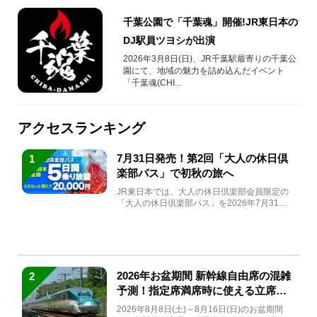
千葉公園で「千葉魂」開催!JR東日本の
DJ駅員ツヨシが出演
2026年3月8日(日)、JR千葉駅最寄りの千葉公
園にて、地域の魅力を詰め込んだイベント
「千葉魂(CHI...
アクセスランキング
7月31日発売！第2回「大人の休日倶
1
楽部パス」で初秋の旅へ
JR東日本では、大人の休日倶楽部会員限定の
「大人の休日倶楽部パス」を2026年7月31日
(金)～9月7日...
2026年お盆期間 新幹線自由席の混雑
2
予測！指定席満席時に使える立席特
急券も解説
2026年8月8日(土)～8月16日(日)のお盆期間