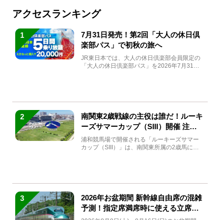
アクセスランキング
7月31日発売！第2回「大人の休日倶
1
楽部パス」で初秋の旅へ
JR東日本では、大人の休日倶楽部会員限定の
「大人の休日倶楽部パス」を2026年7月31日
(金)～9月7日...
南関東2歳戦線の主役は誰だ！ルーキ
2
ーズサマーカップ（SIII）開催 注目
馬と見どころをチェック
浦和競馬場で開催される「ルーキーズサマー
カップ（SIII）」は、南関東所属の2歳馬によ
る注目の重賞競走（...
2026年お盆期間 新幹線自由席の混雑
3
予測！指定席満席時に使える立席特
急券も解説