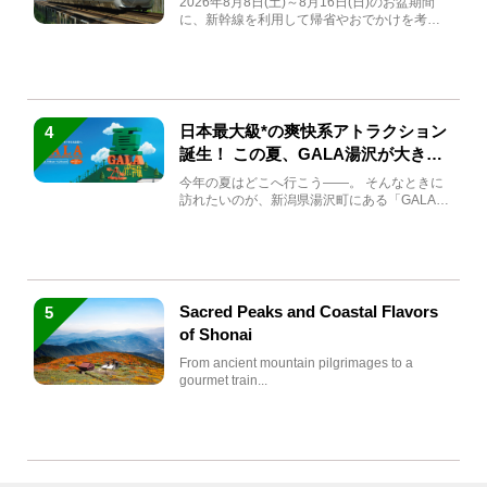
2026年8月8日(土)～8月16日(日)のお盆期間
に、新幹線を利用して帰省やおでかけを考え
ている方もい...
日本最大級*の爽快系アトラクション
4
誕生！ この夏、GALA湯沢が大きく
生まれ変わる
今年の夏はどこへ行こう――。 そんなときに
訪れたいのが、新潟県湯沢町にある「GALA湯
沢」。2026年...
Sacred Peaks and Coastal Flavors
5
of Shonai
From ancient mountain pilgrimages to a
gourmet train...