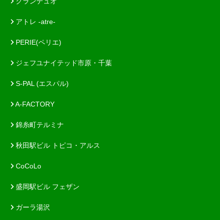
グランデュオ
アトレ -atre-
PERIE(ペリエ)
ジェフユナイテッド市原・千葉
S-PAL (エスパル)
A-FACTORY
錦糸町テルミナ
秋田駅ビル トピコ・アルス
CoCoLo
盛岡駅ビル フェザン
ガーラ湯沢