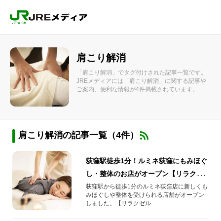
肩こり解消
「肩こり解消」でタグ付けされた記事一覧です。
JREメディアには「肩こり解消」に関する記事や
ご案内、便利な情報が4件掲載されています。
肩こり解消の記事一覧（4件）
荻窪駅徒歩1分！ルミネ荻窪にもみほぐ
し・整体のお店がオープン【リラクゼ
ルミネ荻窪店】
荻窪駅から徒歩1分のルミネ荻窪店に新しくも
みほぐしや整体を受けられる店舗がオープン
しました。【リラクゼル...