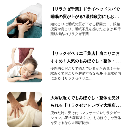
【リラクゼ千葉】ドライヘッドスパで
睡眠の質が上がる?眼精疲労にもおすす
めの頭部集中ケア！
頭のこりは睡眠の質が下がる原因に…。眼精
疲労や肩こり、睡眠不足を感じたときはJR千
葉駅構内のリラクゼ千葉...
【リラクゼペリエ千葉店】肩こりにお
すすめ！人気のもみほぐし・整体・肩
甲骨はがしをご紹介！もみほぐしと整
慢性的な肩こりで悩んでいるかた必見！千葉
駅近くで肩こりを解消するならJR千葉駅構内
体の違いも
にある【リラクゼペリエ...
大塚駅近くでもみほぐし・整体を受け
られる【リラクゼアトレヴィ大塚店】
店舗情報や人気のおすすめメニューを
疲れた時に受けたいマッサージやリラクゼー
ション。JR大塚駅近くで、もみほぐしや整体
ご紹介！
を受けるなら大塚駅徒歩...