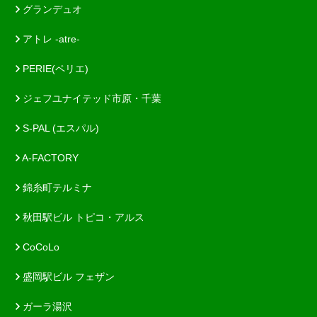
グランデュオ
アトレ -atre-
PERIE(ペリエ)
ジェフユナイテッド市原・千葉
S-PAL (エスパル)
A-FACTORY
錦糸町テルミナ
秋田駅ビル トピコ・アルス
CoCoLo
盛岡駅ビル フェザン
ガーラ湯沢