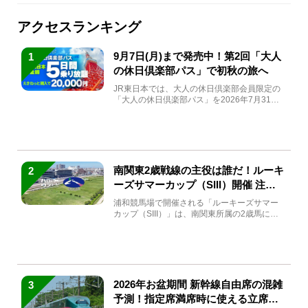
アクセスランキング
9月7日(月)まで発売中！第2回「大人
1
の休日倶楽部パス」で初秋の旅へ
JR東日本では、大人の休日倶楽部会員限定の
「大人の休日倶楽部パス」を2026年7月31日
(金)～9月7日...
南関東2歳戦線の主役は誰だ！ルーキ
2
ーズサマーカップ（SIII）開催 注目
馬と見どころをチェック
浦和競馬場で開催される「ルーキーズサマー
カップ（SIII）」は、南関東所属の2歳馬によ
る注目の重賞競走（...
2026年お盆期間 新幹線自由席の混雑
3
予測！指定席満席時に使える立席特