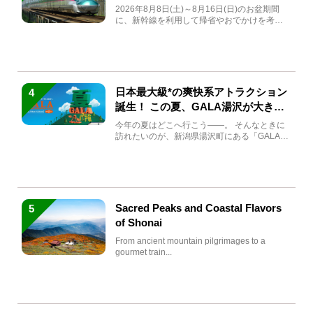
急券も解説
2026年8月8日(土)～8月16日(日)のお盆期間
に、新幹線を利用して帰省やおでかけを考え
ている方もい...
日本最大級*の爽快系アトラクション
4
誕生！ この夏、GALA湯沢が大きく
生まれ変わる
今年の夏はどこへ行こう――。 そんなときに
訪れたいのが、新潟県湯沢町にある「GALA湯
沢」。2026年...
Sacred Peaks and Coastal Flavors
5
of Shonai
From ancient mountain pilgrimages to a
gourmet train...