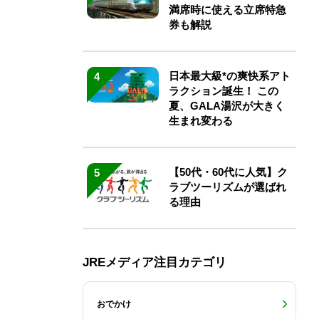
満席時に使える立席特急
券も解説
日本最大級*の爽快系アト
4
ラクション誕生！ この
夏、GALA湯沢が大きく
生まれ変わる
【50代・60代に人気】ク
5
ラブツーリズムが選ばれ
る理由
JREメディア注目カテゴリ
おでかけ