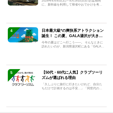
2026年8月8日(土)～8月16日(日)のお盆期間
に、新幹線を利用して帰省やおでかけを考え
ている方もい...
日本最大級*の爽快系アトラクション
4
誕生！ この夏、GALA湯沢が大きく
生まれ変わる
今年の夏はどこへ行こう――。 そんなときに
訪れたいのが、新潟県湯沢町にある「GALA湯
沢」。2026年...
【50代・60代に人気】クラブツーリ
5
ズムが選ばれる理由
「久しぶりに旅行に行きたいけれど、自分た
ちだけで計画するのは不安…」「同世代の方
と気兼ねなく楽しみたい」...