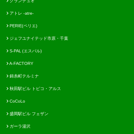
グランデュオ
アトレ -atre-
PERIE(ペリエ)
ジェフユナイテッド市原・千葉
S-PAL (エスパル)
A-FACTORY
錦糸町テルミナ
秋田駅ビル トピコ・アルス
CoCoLo
盛岡駅ビル フェザン
ガーラ湯沢