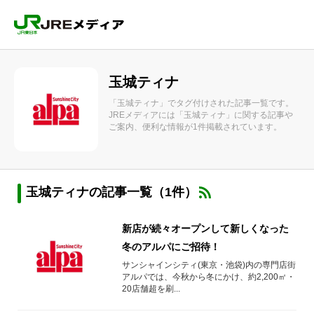
玉城ティナ
「玉城ティナ」でタグ付けされた記事一覧です。
JREメディアには「玉城ティナ」に関する記事や
ご案内、便利な情報が1件掲載されています。
玉城ティナの記事一覧（1件）
新店が続々オープンして新しくなった
冬のアルパにご招待！
サンシャインシティ(東京・池袋)内の専門店街
アルパでは、今秋から冬にかけ、約2,200㎡・
20店舗超を刷...