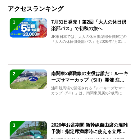
アクセスランキング
7月31日発売！第2回「大人の休日倶
1
楽部パス」で初秋の旅へ
JR東日本では、大人の休日倶楽部会員限定の
「大人の休日倶楽部パス」を2026年7月31日
(金)～9月7日...
南関東2歳戦線の主役は誰だ！ルーキ
2
ーズサマーカップ（SIII）開催 注目
馬と見どころをチェック
浦和競馬場で開催される「ルーキーズサマー
カップ（SIII）」は、南関東所属の2歳馬によ
る注目の重賞競走（...
2026年お盆期間 新幹線自由席の混雑
3
予測！指定席満席時に使える立席特
急券も解説