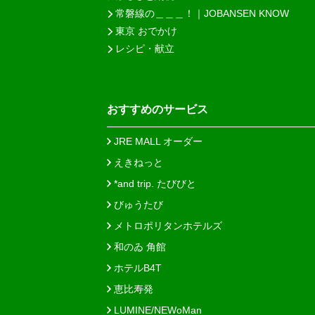
常磐線の＿＿＿！｜JOBANSEN KNOW
東京 おでかけ
レシピ・献立
おすすめのサービス
JRE MALL オーダー
えきねっと
*and trip. たびびと
びゅうたび
メトロポリタンホテルズ
和のゐ 角館
ホテルB4T
恵比寿発
LUMINE/NEWoMan