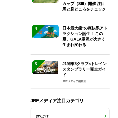
カップ（SIII）開催 注目
馬と見どころをチェック
日本最大級*の爽快系アト
4
ラクション誕生！ この
夏、GALA湯沢が大きく
生まれ変わる
J1関東8クラブ×トレイン
5
スタンプラリー完全ガイ
ド
JREメディア編集部
JREメディア注目カテゴリ
おでかけ