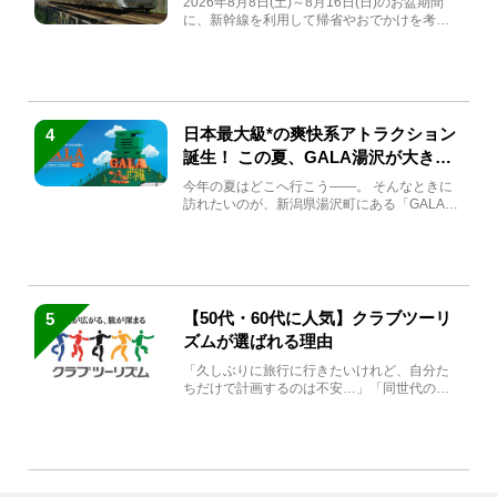
2026年8月8日(土)～8月16日(日)のお盆期間
に、新幹線を利用して帰省やおでかけを考え
ている方もい...
日本最大級*の爽快系アトラクション
4
誕生！ この夏、GALA湯沢が大きく
生まれ変わる
今年の夏はどこへ行こう――。 そんなときに
訪れたいのが、新潟県湯沢町にある「GALA湯
沢」。2026年...
【50代・60代に人気】クラブツーリ
5
ズムが選ばれる理由
「久しぶりに旅行に行きたいけれど、自分た
ちだけで計画するのは不安…」「同世代の方
と気兼ねなく楽しみたい」...