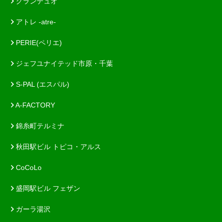
グランデュオ
アトレ -atre-
PERIE(ペリエ)
ジェフユナイテッド市原・千葉
S-PAL (エスパル)
A-FACTORY
錦糸町テルミナ
秋田駅ビル トピコ・アルス
CoCoLo
盛岡駅ビル フェザン
ガーラ湯沢