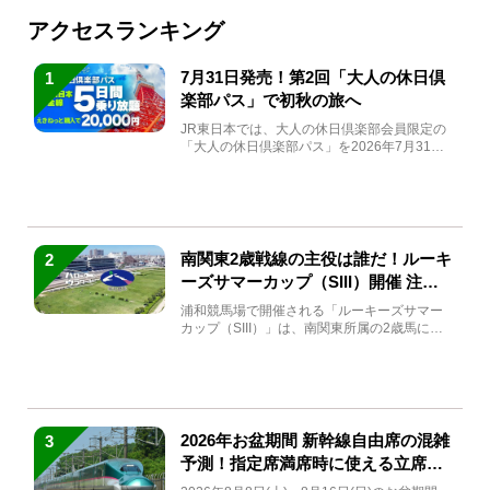
アクセスランキング
7月31日発売！第2回「大人の休日倶
1
楽部パス」で初秋の旅へ
JR東日本では、大人の休日倶楽部会員限定の
「大人の休日倶楽部パス」を2026年7月31日
(金)～9月7日...
南関東2歳戦線の主役は誰だ！ルーキ
2
ーズサマーカップ（SIII）開催 注目
馬と見どころをチェック
浦和競馬場で開催される「ルーキーズサマー
カップ（SIII）」は、南関東所属の2歳馬によ
る注目の重賞競走（...
2026年お盆期間 新幹線自由席の混雑
3
予測！指定席満席時に使える立席特
急券も解説