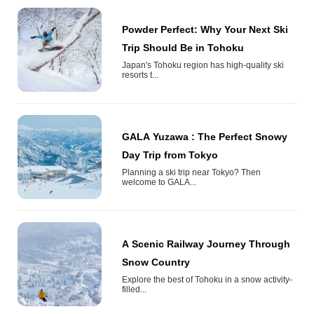
Powder Perfect: Why Your Next Ski
Trip Should Be in Tohoku
Japan's Tohoku region has high-quality ski
resorts t...
GALA Yuzawa : The Perfect Snowy
Day Trip from Tokyo
Planning a ski trip near Tokyo? Then
welcome to GALA...
A Scenic Railway Journey Through
Snow Country
Explore the best of Tohoku in a snow activity-
filled...