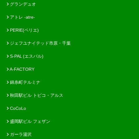
グランデュオ
アトレ -atre-
PERIE(ペリエ)
ジェフユナイテッド市原・千葉
S-PAL (エスパル)
A-FACTORY
錦糸町テルミナ
秋田駅ビル トピコ・アルス
CoCoLo
盛岡駅ビル フェザン
ガーラ湯沢