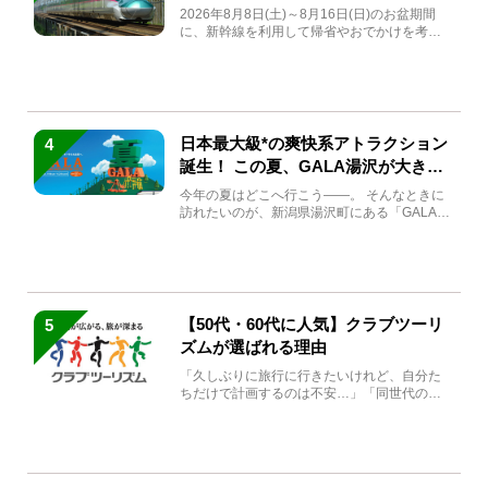
急券も解説
2026年8月8日(土)～8月16日(日)のお盆期間
に、新幹線を利用して帰省やおでかけを考え
ている方もい...
日本最大級*の爽快系アトラクション
4
誕生！ この夏、GALA湯沢が大きく
生まれ変わる
今年の夏はどこへ行こう――。 そんなときに
訪れたいのが、新潟県湯沢町にある「GALA湯
沢」。2026年...
【50代・60代に人気】クラブツーリ
5
ズムが選ばれる理由
「久しぶりに旅行に行きたいけれど、自分た
ちだけで計画するのは不安…」「同世代の方
と気兼ねなく楽しみたい」...