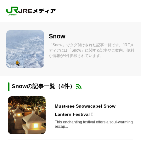
Snow
「Snow」でタグ付けされた記事一覧です。JREメ
ディアには「Snow」に関する記事やご案内、便利
な情報が4件掲載されています。
Snowの記事一覧（4件）
Must-see Snowscape! Snow
Lantern Festival！
This enchanting festival offers a soul-warming
escap...