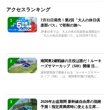
アクセスランキング
7月31日発売！第2回「大人の休日倶
1
楽部パス」で初秋の旅へ
JR東日本では、大人の休日倶楽部会員限定の
「大人の休日倶楽部パス」を2026年7月31日
(金)～9月7日...
南関東2歳戦線の主役は誰だ！ルーキ
2
ーズサマーカップ（SIII）開催 注目
馬と見どころをチェック
浦和競馬場で開催される「ルーキーズサマー
カップ（SIII）」は、南関東所属の2歳馬によ
る注目の重賞競走（...
2026年お盆期間 新幹線自由席の混雑
3
予測！指定席満席時に使える立席特