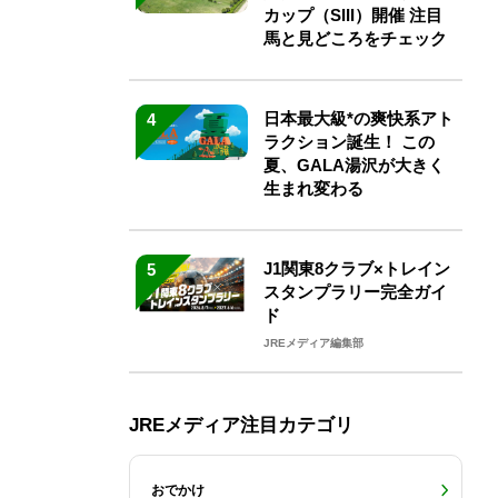
カップ（SIII）開催 注目
馬と見どころをチェック
日本最大級*の爽快系アト
4
ラクション誕生！ この
夏、GALA湯沢が大きく
生まれ変わる
J1関東8クラブ×トレイン
5
スタンプラリー完全ガイ
ド
JREメディア編集部
JREメディア注目カテゴリ
おでかけ