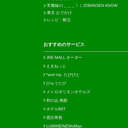
常磐線の＿＿＿！｜JOBANSEN KNOW
東京 おでかけ
レシピ・献立
おすすめのサービス
JRE MALL オーダー
えきねっと
*and trip. たびびと
びゅうたび
メトロポリタンホテルズ
和のゐ 角館
ホテルB4T
恵比寿発
LUMINE/NEWoMan