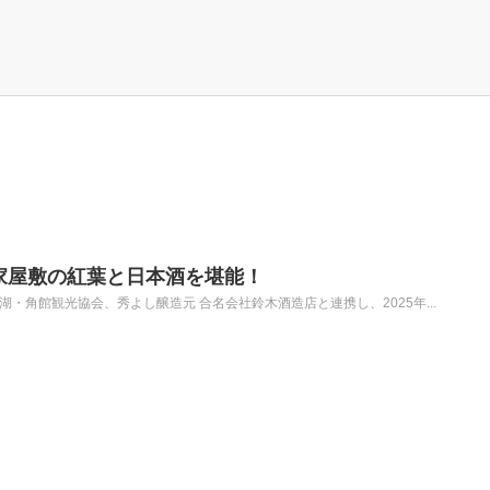
家屋敷の紅葉と日本酒を堪能！
・角館観光協会、秀よし醸造元 合名会社鈴木酒造店と連携し、2025年...