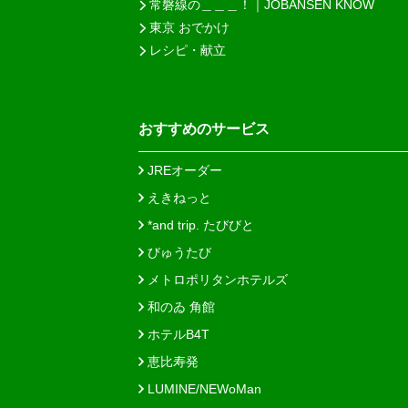
常磐線の＿＿＿！｜JOBANSEN KNOW
東京 おでかけ
レシピ・献立
おすすめのサービス
JREオーダー
えきねっと
*and trip. たびびと
びゅうたび
メトロポリタンホテルズ
和のゐ 角館
ホテルB4T
恵比寿発
LUMINE/NEWoMan