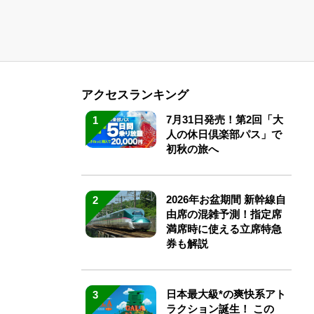
アクセスランキング
7月31日発売！第2回「大
1
人の休日倶楽部パス」で
初秋の旅へ
2026年お盆期間 新幹線自
2
由席の混雑予測！指定席
満席時に使える立席特急
券も解説
日本最大級*の爽快系アト
3
ラクション誕生！ この