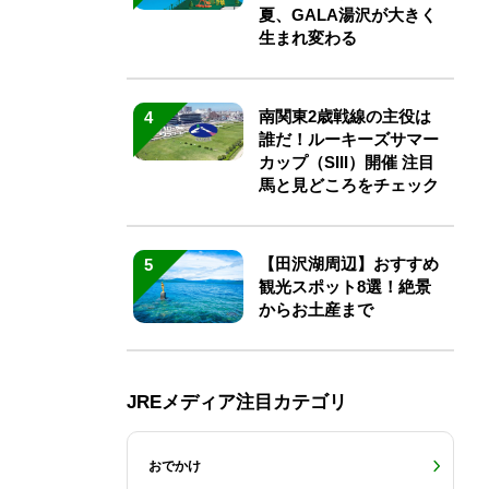
夏、GALA湯沢が大きく
生まれ変わる
南関東2歳戦線の主役は
4
誰だ！ルーキーズサマー
カップ（SIII）開催 注目
馬と見どころをチェック
【田沢湖周辺】おすすめ
5
観光スポット8選！絶景
からお土産まで
JREメディア注目カテゴリ
おでかけ