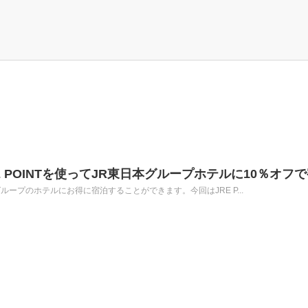
 POINTを使ってJR東日本グループホテルに10％オフ
本グループのホテルにお得に宿泊することができます。今回はJRE P...