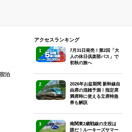
アクセスランキング
7月31日発売！第2回「大
1
人の休日倶楽部パス」で
初秋の旅へ
で宿泊
2026年お盆期間 新幹線自
2
由席の混雑予測！指定席
満席時に使える立席特急
券も解説
南関東2歳戦線の主役は
3
誰だ！ルーキーズサマー