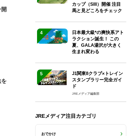
カップ（SIII）開催 注目
ン開
馬と見どころをチェック
日本最大級*の爽快系アト
4
ラクション誕生！ この
夏、GALA湯沢が大きく
生まれ変わる
J1関東8クラブ×トレイン
5
スタンプラリー完全ガイ
法を
ド
JREメディア編集部
JREメディア注目カテゴリ
おでかけ