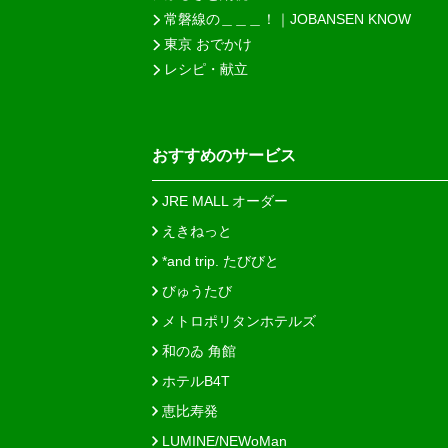
常磐線の＿＿＿！｜JOBANSEN KNOW
東京 おでかけ
レシピ・献立
おすすめのサービス
JRE MALL オーダー
えきねっと
*and trip. たびびと
びゅうたび
メトロポリタンホテルズ
和のゐ 角館
ホテルB4T
恵比寿発
LUMINE/NEWoMan