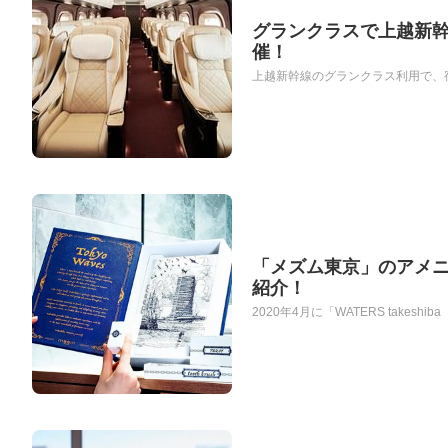
グランクラスで上越新
催！
上越新幹線のグランクラス利用で、宿泊
「メズム東京」のアメ
紹介！
2020年4月に「WATERS take